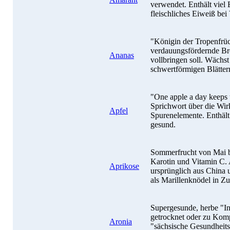
verwendet. Enthält viel 
fleischliches Eiweiß bei 
"Königin der Tropenfrü
verdauungsfördernde Br
Ananas
vollbringen soll. Wächs
schwertförmigen Blätter
"One apple a day keeps t
Sprichwort über die Wir
Apfel
Spurenelemente. Enthält
gesund.
Sommerfrucht von Mai b
Karotin und Vitamin C.
Aprikose
ursprünglich aus China u
als Marillenknödel in Z
Supergesunde, herbe "I
getrocknet oder zu Kompo
Aronia
"sächsische Gesundheit