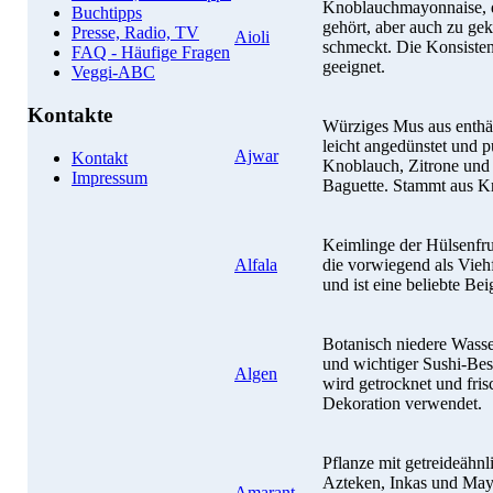
Knoblauchmayonnaise, d
Buchtipps
gehört, aber auch zu g
Presse, Radio, TV
Aioli
schmeckt. Die Konsisten
FAQ - Häufige Fragen
geeignet.
Veggi-ABC
Kontakte
Würziges Mus aus enthä
leicht angedünstet und p
Ajwar
Kontakt
Knoblauch, Zitrone und 
Impressum
Baguette. Stammt aus Kr
Keimlinge der Hülsenfru
Alfala
die vorwiegend als Viehfu
und ist eine beliebte Bei
Botanisch niedere Wasse
und wichtiger Sushi-Bes
Algen
wird getrocknet und fris
Dekoration verwendet.
Pflanze mit getreideähn
Azteken, Inkas und May
Amarant