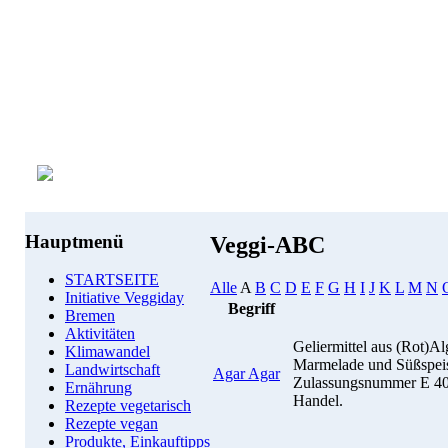
Hauptmenü
Veggi-ABC
STARTSEITE
Alle
A
B
C
D
E
F
G
H
I
J
K
L
M
N
Initiative Veggiday
Begriff
Bremen
Aktivitäten
Geliermittel aus (Rot)Alg
Klimawandel
Marmelade und Süßspeis
Landwirtschaft
Agar Agar
Zulassungsnummer E 406
Ernährung
Handel.
Rezepte vegetarisch
Rezepte vegan
Produkte, Einkauftipps