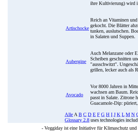
ihre Kultivierung) wird
Reich an Vitaminen und
gekocht. Die Blätter ab
Artischocke
tunken, auslutschen. Bod
in Salaten und Suppen.
Auch Melanzane oder Eie
Scheiben geschnitten und
Aubergine
"ausschwitzt". Ungeschäl
grillen, lecker auch als 
Vor 8000 Jahren in Mitte
wachsen am Baum. Reich
Avocado
passt in Salate. Zitrone 
Guacamole-Dip: püriert,
Alle
A
B
C
D
E
F
G
H
I
J
K
L
M
N
Glossary 2.8
uses technologies inclu
- Veggiday ist eine Initiative für Klimaschutz u