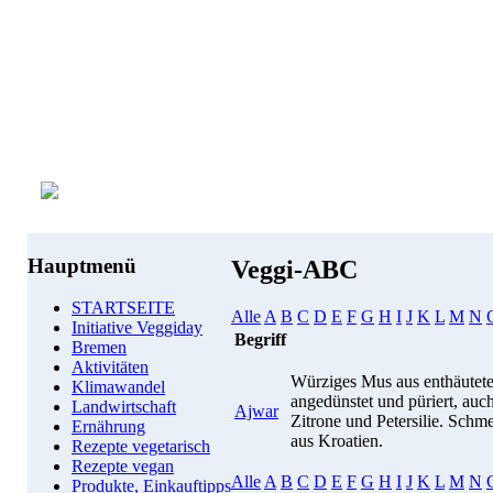
Hauptmenü
Veggi-ABC
STARTSEITE
Alle
A
B
C
D
E
F
G
H
I
J
K
L
M
N
Initiative Veggiday
Begriff
Bremen
Aktivitäten
Würziges Mus aus enthäutete
Klimawandel
angedünstet und püriert, au
Landwirtschaft
Ajwar
Zitrone und Petersilie. Schm
Ernährung
aus Kroatien.
Rezepte vegetarisch
Rezepte vegan
Alle
A
B
C
D
E
F
G
H
I
J
K
L
M
N
Produkte, Einkauftipps