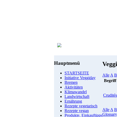
Hauptmenü
Vegg
STARTSEITE
Alle
A
B
Initiative Veggiday
Begriff
Bremen
Aktivitäten
Klimawandel
Crudités
Landwirtschaft
Ernährung
Rezepte vegetarisch
Alle
A
B
Rezepte vegan
Glossary
Produkte, Einkauftipps