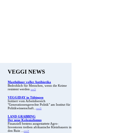
VEGGI NEWS
Masthühner voller Antibiotika
Bedrohlich für Menschen, wenn die Keime
resistent werden
--->
VEGGIDAY in Tübingen
Initiiert vom Arbeitsbereich
"Generationengerechte Politik" am Institut für
Politikwissenschaft...
--->
LAND GRABBING
Der neue Kolonialismus
Finanziell bestens ausgestattete Agro-
Investoren treiben afrikanische Kleinbauern in
den Ruin ...
--->