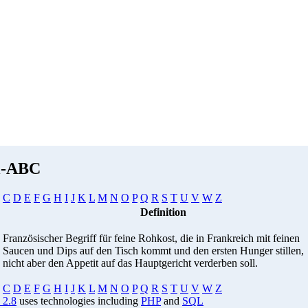
i-ABC
C
D
E
F
G
H
I
J
K
L
M
N
O
P
Q
R
S
T
U
V
W
Z
Definition
Französischer Begriff für feine Rohkost, die in Frankreich mit feinen
Saucen und Dips auf den Tisch kommt und den ersten Hunger stillen,
nicht aber den Appetit auf das Hauptgericht verderben soll.
C
D
E
F
G
H
I
J
K
L
M
N
O
P
Q
R
S
T
U
V
W
Z
 2.8
uses technologies including
PHP
and
SQL