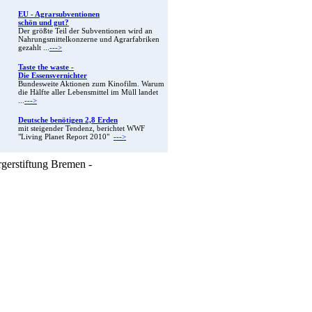
EU - Agrarsubventionen
schön und gut?
Der größte Teil der Subventionen wird an
Nahrungsmittelkonzerne und Agrarfabriken
gezahlt ...
--->
Taste the waste -
Die Essensvernichter
Bundesweite Aktionen zum Kinofilm. Warum
die Hälfte aller Lebensmittel im Müll landet
...
--->
Deutsche benötigen 2,8 Erden
mit steigender Tendenz, berichtet WWF
"Living Planet Report 2010"
--->
rgerstiftung Bremen -