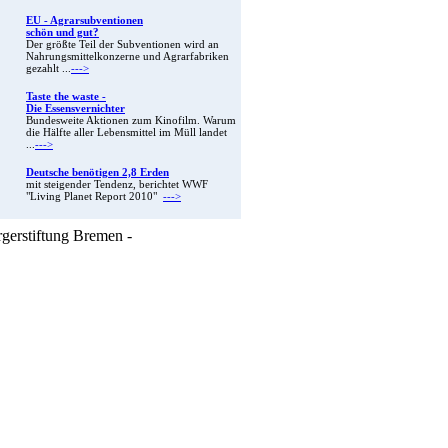
EU - Agrarsubventionen
schön und gut?
Der größte Teil der Subventionen wird an
Nahrungsmittelkonzerne und Agrarfabriken
gezahlt ...
--->
Taste the waste -
Die Essensvernichter
Bundesweite Aktionen zum Kinofilm. Warum
die Hälfte aller Lebensmittel im Müll landet
...
--->
Deutsche benötigen 2,8 Erden
mit steigender Tendenz, berichtet WWF
"Living Planet Report 2010"
--->
rgerstiftung Bremen -