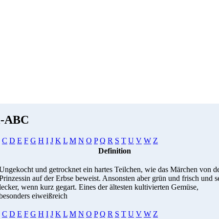
i-ABC
C
D
E
F
G
H
I
J
K
L
M
N
O
P
Q
R
S
T
U
V
W
Z
Definition
Ungekocht und getrocknet ein hartes Teilchen, wie das Märchen von d
Prinzessin auf der Erbse beweist. Ansonsten aber grün und frisch und s
lecker, wenn kurz gegart. Eines der ältesten kultivierten Gemüse,
besonders eiweißreich
C
D
E
F
G
H
I
J
K
L
M
N
O
P
Q
R
S
T
U
V
W
Z