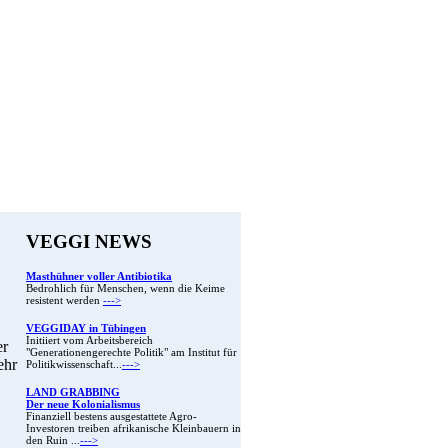
VEGGI NEWS
Masthühner voller Antibiotika
Bedrohlich für Menschen, wenn die Keime
resistent werden
--->
VEGGIDAY in Tübingen
Initiiert vom Arbeitsbereich
er
"Generationengerechte Politik" am Institut für
ehr
Politikwissenschaft...
--->
LAND GRABBING
Der neue Kolonialismus
Finanziell bestens ausgestattete Agro-
Investoren treiben afrikanische Kleinbauern in
den Ruin ...
--->