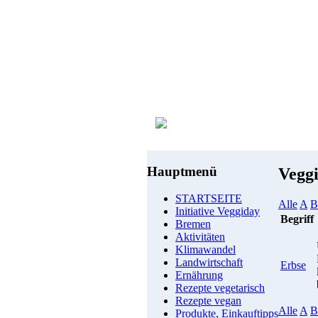
Hauptmenü
Vegg
STARTSEITE
Alle
A
B
Initiative Veggiday
Begriff
Bremen
Aktivitäten
Klimawandel
Landwirtschaft
Erbse
Ernährung
Rezepte vegetarisch
Rezepte vegan
Alle
A
B
Produkte, Einkauftipps