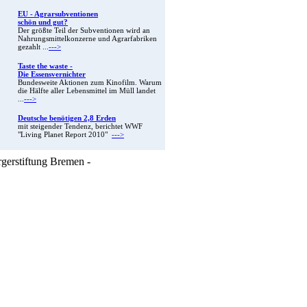
EU - Agrarsubventionen
schön und gut?
Der größte Teil der Subventionen wird an
Nahrungsmittelkonzerne und Agrarfabriken
gezahlt ...
--->
Taste the waste -
Die Essensvernichter
Bundesweite Aktionen zum Kinofilm. Warum
die Hälfte aller Lebensmittel im Müll landet
...
--->
Deutsche benötigen 2,8 Erden
mit steigender Tendenz, berichtet WWF
"Living Planet Report 2010"
--->
rgerstiftung Bremen -