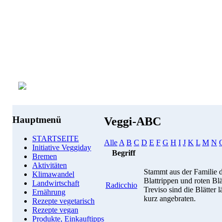
Hauptmenü
Veggi-ABC
STARTSEITE
Alle
A
B
C
D
E
F
G
H
I
J
K
L
M
N
Initiative Veggiday
Begriff
Bremen
Aktivitäten
Stammt aus der Familie d
Klimawandel
Blattrippen und roten Bl
Landwirtschaft
Radicchio
Treviso sind die Blätter 
Ernährung
kurz angebraten.
Rezepte vegetarisch
Rezepte vegan
Produkte, Einkauftipps