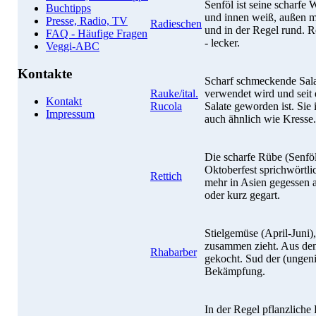
Senföl ist seine scharfe
Buchtipps
und innen weiß, außen ma
Presse, Radio, TV
Radieschen
und in der Regel rund. R
FAQ - Häufige Fragen
- lecker.
Veggi-ABC
Kontakte
Scharf schmeckende Sala
Rauke/ital.
verwendet wird und seit 
Kontakt
Rucola
Salate geworden ist. Sie
Impressum
auch ähnlich wie Kresse.
Die scharfe Rübe (Senföl
Oktoberfest sprichwörtli
Rettich
mehr in Asien gegessen 
oder kurz gegart.
Stielgemüse (April-Juni)
zusammen zieht. Aus den
Rhabarber
gekocht. Sud der (ungeni
Bekämpfung.
In der Regel pflanzliche 