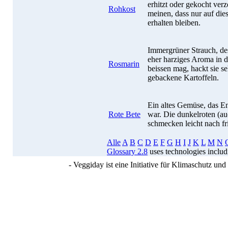
erhitzt oder gekocht ver
Rohkost
meinen, dass nur auf die
erhalten bleiben.
Immergrüner Strauch, des
eher harziges Aroma in d
Rosmarin
beissen mag, hackt sie se
gebackene Kartoffeln.
Ein altes Gemüse, das En
Rote Bete
war. Die dunkelroten (a
schmecken leicht nach fr
Alle
A
B
C
D
E
F
G
H
I
J
K
L
M
N
Glossary 2.8
uses technologies inclu
- Veggiday ist eine Initiative für Klimaschutz u