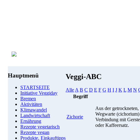
Hauptmenü
Veggi-ABC
STARTSEITE
Alle
A
B
C
D
E
F
G
H
I
J
K
L
M
N
Initiative Veggiday
Begriff
Bremen
Aktivitäten
Aus der getrockneten,
Klimawandel
Wegwarte (cichorium) w
Landwirtschaft
Zichorie
Verbindung mit Gerste
Ernährung
oder Kaffeersatz.
Rezepte vegetarisch
Rezepte vegan
Produkte, Einkauftipps