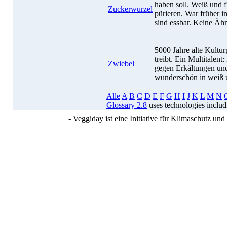
haben soll. Weiß und f
Zuckerwurzel
pürieren. War früher i
sind essbar. Keine Ähn
5000 Jahre alte Kultur
treibt. Ein Multitalent:
Zwiebel
gegen Erkältungen und
wunderschön in weiß u
Alle
A
B
C
D
E
F
G
H
I
J
K
L
M
N
Glossary 2.8
uses technologies inclu
- Veggiday ist eine Initiative für Klimaschutz u