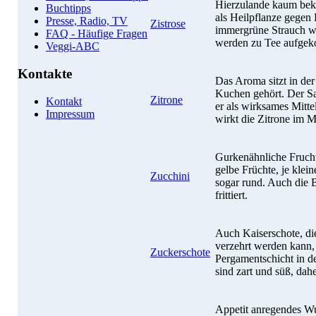
Hierzulande kaum beka
Buchtipps
als Heilpflanze gegen
Presse, Radio, TV
Zistrose
immergrüne Strauch w
FAQ - Häufige Fragen
werden zu Tee aufgek
Veggi-ABC
Kontakte
Das Aroma sitzt in der
Kuchen gehört. Der Saf
Zitrone
Kontakt
er als wirksames Mitt
Impressum
wirkt die Zitrone im 
Gurkenähnliche Frucht
gelbe Früchte, je klein
Zucchini
sogar rund. Auch die B
frittiert.
Auch Kaiserschote, die
verzehrt werden kann, 
Zuckerschote
Pergamentschicht in d
sind zart und süß, dah
Appetit anregendes W