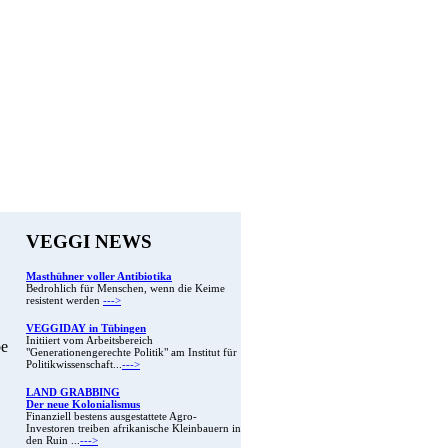
VEGGI NEWS
Masthühner voller Antibiotika
Bedrohlich für Menschen, wenn die Keime
resistent werden
--->
VEGGIDAY in Tübingen
Initiiert vom Arbeitsbereich
be
"Generationengerechte Politik" am Institut für
Politikwissenschaft...
--->
LAND GRABBING
Der neue Kolonialismus
Finanziell bestens ausgestattete Agro-
Investoren treiben afrikanische Kleinbauern in
den Ruin ...
--->