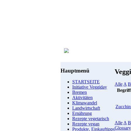
Hauptmenü
Vegg
STARTSEITE
Alle
A
B
Initiative Veggiday
Begriff
Bremen
Aktivitäten
Klimawandel
Zucchin
Landwirtschaft
Ernährung
Rezepte vegetarisch
Alle
A
B
Rezepte vegan
Glossary
Produkte, Einkauftipps