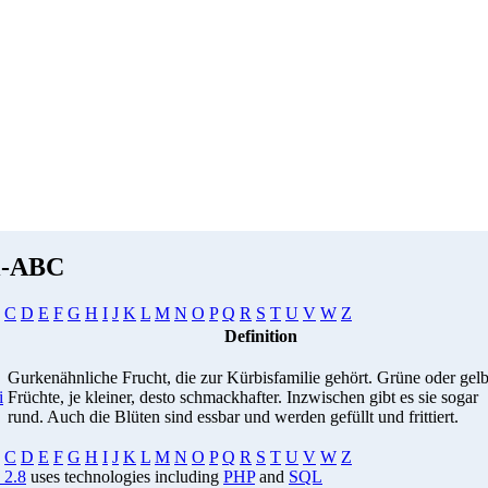
i-ABC
C
D
E
F
G
H
I
J
K
L
M
N
O
P
Q
R
S
T
U
V
W
Z
Definition
Gurkenähnliche Frucht, die zur Kürbisfamilie gehört. Grüne oder gel
i
Früchte, je kleiner, desto schmackhafter. Inzwischen gibt es sie sogar
rund. Auch die Blüten sind essbar und werden gefüllt und frittiert.
C
D
E
F
G
H
I
J
K
L
M
N
O
P
Q
R
S
T
U
V
W
Z
 2.8
uses technologies including
PHP
and
SQL