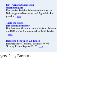
EU - Agrarsubventionen
schön und gut?
Der größte Teil der Subventionen wird an
Nahrungsmittelkonzerne und Agrarfabriken
gezahlt ...
--->
Taste the waste -
Die Essensvernichter
Bundesweite Aktionen zum Kinofilm. Warum
die Hälfte aller Lebensmittel im Müll landet
...
--->
Deutsche benötigen 2,8 Erden
mit steigender Tendenz, berichtet WWF
"Living Planet Report 2010"
--->
rgerstiftung Bremen -