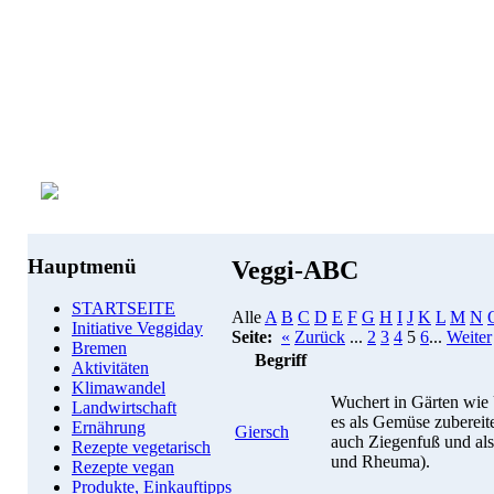
Hauptmenü
Veggi-ABC
STARTSEITE
Alle
A
B
C
D
E
F
G
H
I
J
K
L
M
N
Initiative Veggiday
Seite:
«
Zurück
...
2
3
4
5
6
...
Weiter
Bremen
Begriff
Aktivitäten
Klimawandel
Wuchert in Gärten wie
Landwirtschaft
es als Gemüse zubereit
Ernährung
Giersch
auch Ziegenfuß und als
Rezepte vegetarisch
und Rheuma).
Rezepte vegan
Produkte, Einkauftipps