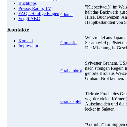
Buchtipps
"Klebeeiweiß" im Weiz
Presse, Radio, TV
hält das Backwerk gut
FAQ - Häufige Fragen
Gluten
Hirse, Buchweizen, Am
Veggi-ABC
Hauptbestandteil von Sa
Kontakte
Würzmittel aus Japan 
Kontakt
Gomasio
Sesam wird geröstet u
Impressum
Die Mischung ist Gesc
Sylvester Graham, USA
nach strengen Regeln l
Grahambrot
gehörte Brot aus Weizen
Graham-Brot kennen.
Tiefrote Frucht des Gr
wg. der vielen Körner (
Granatapfel
Aufschneiden und die b
lecker in Salaten.
"Garnitur" für Suppen 