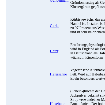
Gundermann
Gründonnerstag als Ge
Klostergärten gepflanzt
Kürbisgewächs, das als
Handel ist. Letztere ist
Gurke
zu 97 Prozent aus Wasse
und ist sehr kalorienar
Ernährungsphysiologisc
wird in England als Po
Hafer
in Deutschland als Haf
wächst in Rispenform.
Vegetarische Alternati
Hafersahne
Fett. Wird auf Haferbasi
ist ein besonders wertv
(Schein-)früchte der He
Juckpulver bekannt sind
Sirup verwendet, zu Mar
Hagebutte
Brotaufstrich. Der ho