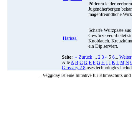
Pürieren leider verlore
Jugendherbergen bekann
magenfreundliche Wirk
Scharfe Würzpaste aus 
Gewürze verarbeitet sin
Harissa
Knoblauch, Kreuzkümme
ein Dip serviert.
Seite:
«
Zurück
...
2
3
4
5
6
...
Weiter
Alle
A
B
C
D
E
F
G
H
I
J
K
L
M
N
Glossary 2.8
uses technologies inclu
- Veggiday ist eine Initiative für Klimaschutz u