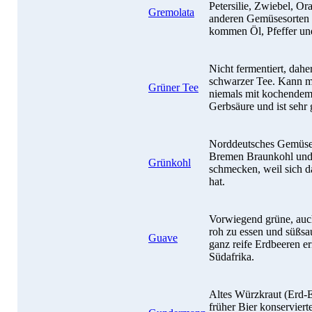
Petersilie, Zwiebel, O
Gremolata
anderen Gemüsesorten 
kommen Öl, Pfeffer un
Nicht fermentiert, daher
schwarzer Tee. Kann m
Grüner Tee
niemals mit kochendem
Gerbsäure und ist sehr
Norddeutsches Gemüse, 
Bremen Braunkohl und
Grünkohl
schmecken, weil sich da
hat.
Vorwiegend grüne, auch 
roh zu essen und süßsa
Guave
ganz reife Erdbeeren e
Südafrika.
Altes Würzkraut (Erd-E
früher Bier konserviert