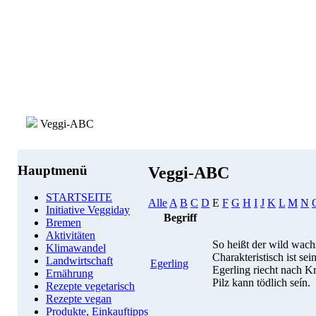
Veggi-ABC
Hauptmenü
Veggi-ABC
STARTSEITE
Alle
A
B
C
D
E
F
G
H
I
J
K
L
M
N
Initiative Veggiday
Begriff
Bremen
Aktivitäten
So heißt der wild wac
Klimawandel
Charakteristisch ist se
Landwirtschaft
Egerling
Egerling riecht nach Kr
Ernährung
Pilz kann tödlich seín.
Rezepte vegetarisch
Rezepte vegan
Produkte, Einkauftipps