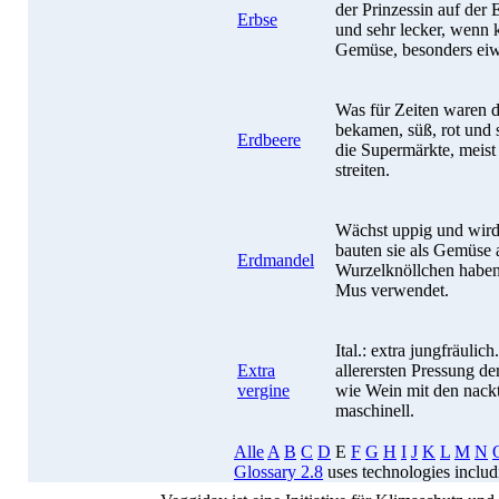
der Prinzessin auf der 
Erbse
und sehr lecker, wenn k
Gemüse, besonders eiw
Was für Zeiten waren d
bekamen, süß, rot und 
Erdbeere
die Supermärkte, meist
streiten.
Wächst uppig und wird
bauten sie als Gemüse
Erdmandel
Wurzelknöllchen haben 
Mus verwendet.
Ital.: extra jungfräulic
Extra
allerersten Pressung d
vergine
wie Wein mit den nackt
maschinell.
Alle
A
B
C
D
E
F
G
H
I
J
K
L
M
N
Glossary 2.8
uses technologies inclu