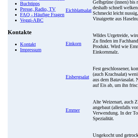
Gelbgrüne (innen) bis r
Buchtipps
deshalb schnell welken
Presse, Radio, TV
Eichblattsalat
Schmeckt leicht nussig,
FAQ - Häufige Fragen
Vinaigrette aus Haselnu
Veggi-ABC
Kontakte
Wildes Urgetreide, wird
Zu finden im Fachhande
Einkorn
Kontakt
Produkt. Wird wie Emnm
Impressum
Einkornmalz.
Fest geschlossener, ko
(auch Krachsalat) wen
Eisbergsalat
aus dem Bataviasalat. 
auf Eis ab, um ihn frisc
Alte Weizenart, auch 
angebaut (allenfalls vo
Emmer
Verwendung. In der Tos
Spezialität.
Ungekocht und getrockn