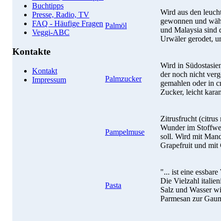
Buchtipps
Wird aus den leuch
Presse, Radio, TV
gewonnen und währe
FAQ - Häufige Fragen
Palmöl
und Malaysia sind 
Veggi-ABC
Urwäler gerodet, u
Kontakte
Wird in Südostasien
Kontakt
der noch nicht vergo
Palmzucker
Impressum
gemahlen oder in c
Zucker, leicht kar
Zitrusfrucht (citru
Wunder im Stoffwec
Pampelmuse
soll. Wird mit Man
Grapefruit und mit 
"... ist eine essba
Die Vielzahl italie
Pasta
Salz und Wasser wi
Parmesan zur Gaum