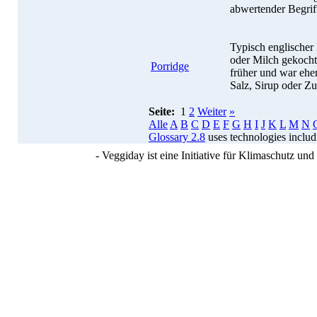
abwertender Begri
Typisch englischer
oder Milch gekocht
Porridge
früher und war eh
Salz, Sirup oder Z
Seite:
1
2
Weiter
»
Alle
A
B
C
D
E
F
G
H
I
J
K
L
M
N
Glossary 2.8
uses technologies inclu
- Veggiday ist eine Initiative für Klimaschutz u