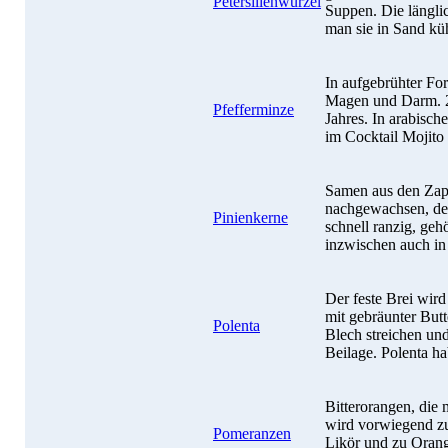
Petersilienwurzel
Suppen. Die längli
man sie in Sand küh
In aufgebrühter For
Magen und Darm. 2
Pfefferminze
Jahres. In arabisch
im Cocktail Mojito 
Samen aus den Zapfe
nachgewachsen, des
Pinienkerne
schnell ranzig, geh
inzwischen auch in
Der feste Brei wird
mit gebräunter Butt
Polenta
Blech streichen un
Beilage. Polenta h
Bitterorangen, die 
wird vorwiegend zu
Pomeranzen
Likör und zu Orang