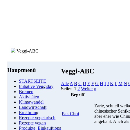
Veggi-ABC
Hauptmenü
Veggi-ABC
STARTSEITE
Alle
A
B
C
D
E
F
G
H
I
J
K
L
M
N
Initiative Veggiday
Seite:
1
2
Weiter
»
Bremen
Begriff
Aktivitäten
Klimawandel
Zarte, schnell welk
Landwirtschaft
chinesischer Senfk
Ernährung
Pak Choi
aber eher wie Chi
Rezepte vegetarisch
angebaut. Auch als 
Rezepte vegan
Produkte, Einkauftipps