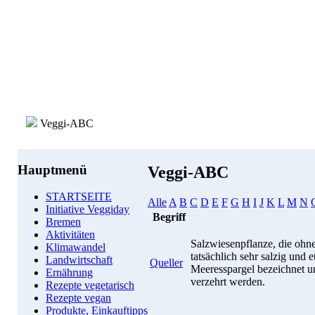
Veggi-ABC
Hauptmenü
Veggi-ABC
STARTSEITE
Alle
A
B
C
D
E
F
G
H
I
J
K
L
M
N
Initiative Veggiday
Begriff
Bremen
Aktivitäten
Salzwiesenpflanze, die ohne
Klimawandel
tatsächlich sehr salzig und 
Landwirtschaft
Queller
Meeresspargel bezeichnet u
Ernährung
verzehrt werden.
Rezepte vegetarisch
Rezepte vegan
Produkte, Einkauftipps