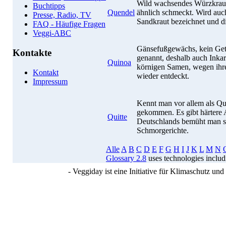
Wild wachsendes Würzkraut
Buchtipps
Quendel
ähnlich schmeckt. Wird auc
Presse, Radio, TV
Sandkraut bezeichnet und di
FAQ - Häufige Fragen
Veggi-ABC
Gänsefußgewächs, kein Getr
Kontakte
genannt, deshalb auch Inkar
Quinoa
körnigen Samen, wegen ihre
Kontakt
wieder entdeckt.
Impressum
Kennt man vor allem als Qui
gekommen. Es gibt härtere 
Quitte
Deutschlands bemüht man sic
Schmorgerichte.
Alle
A
B
C
D
E
F
G
H
I
J
K
L
M
N
Glossary 2.8
uses technologies inclu
- Veggiday ist eine Initiative für Klimaschutz u