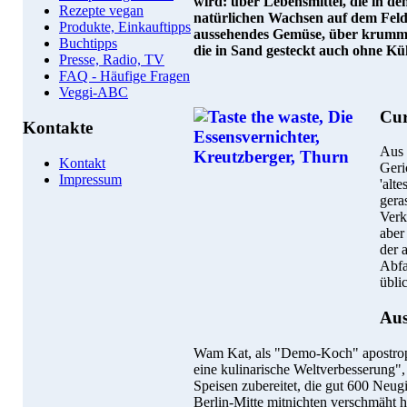
wird: über Lebensmittel, die in d
Rezepte vegan
natürlichen Wachsen auf dem Feld
Produkte, Einkauftipps
aussehendes Gemüse, über krumm
Buchtipps
die in Sand gesteckt auch ohne Küh
Presse, Radio, TV
FAQ - Häufige Fragen
Veggi-ABC
Cur
Kontakte
Aus 
Kontakt
Geric
Impressum
'alte
gera
Verk
aber
der 
Abfa
übli
Aus
Wam Kat, als "Demo-Koch" apostroph
eine kulinarische Weltverbesserung", 
Speisen zubereitet, die gut 600 Neug
Berlin-Mitte mitnichten verschmäht 