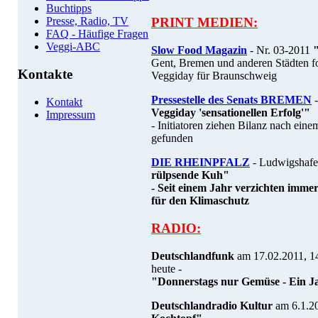
Buchtipps
Presse, Radio, TV
PRINT MEDIEN:
FAQ - Häufige Fragen
Veggi-ABC
Slow Food Magazin
- Nr. 03-2011
Gent, Bremen und anderen Städten f
Kontakte
Veggiday für Braunschweig
Pressestelle des Senats BREMEN
-
Kontakt
Veggiday 'sensationellen Erfolg'"
Impressum
- Initiatoren ziehen Bilanz nach eine
gefunden
DIE RHEINPFALZ
- Ludwigshafe
rülpsende Kuh"
- Seit einem Jahr verzichten imme
für den Klimaschutz
RADIO:
Deutschlandfunk
am 17.02.2011, 14
heute -
"Donnerstags nur Gemüse - Ein J
Deutschlandradio Kultur
am 6.1.20