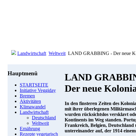
Landwirtschaft
Weltweit
LAND GRABBING - Der neue Ko
Hauptmenü
LAND GRABBI
STARTSEITE
Der neue Koloni
Initiative Veggiday
Bremen
Aktivitäten
In den finsteren Zeiten des Koloni
Klimawandel
mit ihrer überlegenen Militärmasc
Landwirtschaft
wurden rücksichtslos versklavt od
Deutschland
Kontinents im Weg standen. Portu
Weltweit
Frankreich, Belgien, Deutschland u
Ernährung
untereinander auf, der 1914 einem
Rezepte vegetarisch