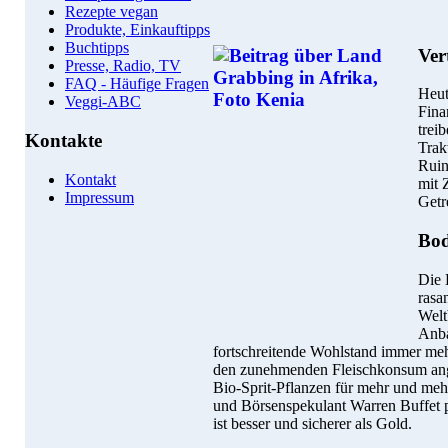
Rezepte vegan
Produkte, Einkauftipps
Buchtipps
Ver
Presse, Radio, TV
FAQ - Häufige Fragen
Heut
Veggi-ABC
Fina
trei
Kontakte
Trak
Ruin
Kontakt
mit 
Impressum
Getr
Bod
Die 
rasa
Welt
Anba
fortschreitende Wohlstand immer mehr
den zunehmenden Fleischkonsum ang
Bio-Sprit-Pflanzen für mehr und me
und Börsenspekulant Warren Buffet pr
ist besser und sicherer als Gold.