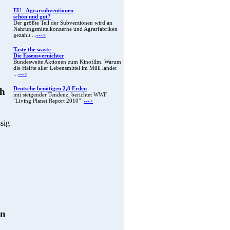
EU - Agrarsubventionen
schön und gut?
Der größte Teil der Subventionen wird an
Nahrungsmittelkonzerne und Agrarfabriken
gezahlt ...
--->
Taste the waste -
Die Essensvernichter
Bundesweite Aktionen zum Kinofilm. Warum
die Hälfte aller Lebensmittel im Müll landet
...
--->
Deutsche benötigen 2,8 Erden
ch
mit steigender Tendenz, berichtet WWF
"Living Planet Report 2010"
--->
ssig
en