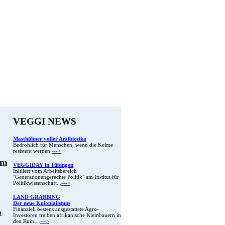
VEGGI NEWS
Masthühner voller Antibiotika
Bedrohlich für Menschen, wenn die Keime
resistent werden
--->
em
VEGGIDAY in Tübingen
Initiiert vom Arbeitsbereich
"Generationengerechte Politik" am Institut für
Politikwissenschaft...
--->
LAND GRABBING
Der neue Kolonialismus
Finanziell bestens ausgestattete Agro-
t
Investoren treiben afrikanische Kleinbauern in
den Ruin ...
--->