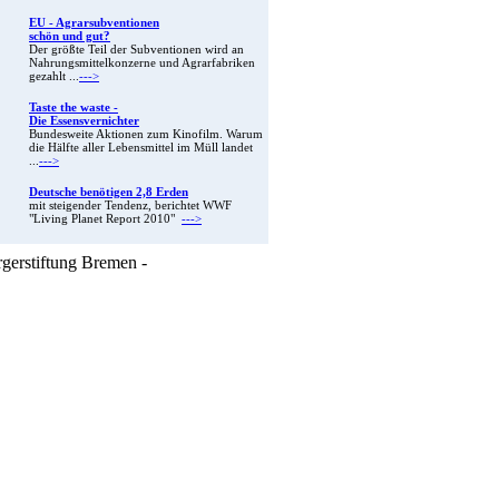
EU - Agrarsubventionen
schön und gut?
Der größte Teil der Subventionen wird an
Nahrungsmittelkonzerne und Agrarfabriken
gezahlt ...
--->
Taste the waste -
Die Essensvernichter
Bundesweite Aktionen zum Kinofilm. Warum
die Hälfte aller Lebensmittel im Müll landet
...
--->
Deutsche benötigen 2,8 Erden
mit steigender Tendenz, berichtet WWF
"Living Planet Report 2010"
--->
rgerstiftung Bremen -