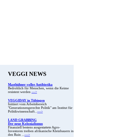
VEGGI NEWS
Masthühner voller Antibiotika
Bedrohlich für Menschen, wenn die Keime
resistent werden
--->
VEGGIDAY in Tübingen
Initiiert vom Arbeitsbereich
"Generationengerechte Politik" am Institut für
Politikwissenschaft...
--->
LAND GRABBING
Der neue Kolonialismus
Finanziell bestens ausgestattete Agro-
Investoren treiben afrikanische Kleinbauern in
den Ruin ...
--->