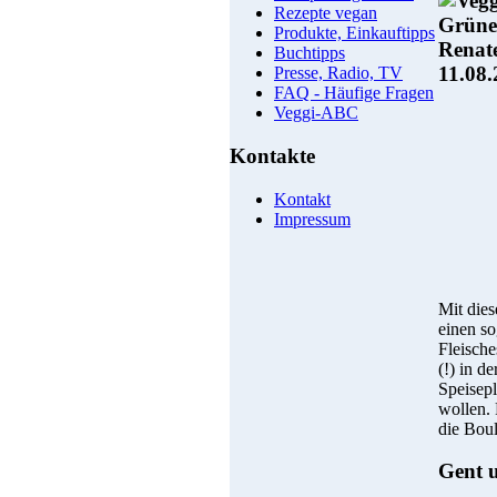
Rezepte vegan
Produkte, Einkauftipps
Buchtipps
Presse, Radio, TV
FAQ - Häufige Fragen
Veggi-ABC
Kontakte
Kontakt
Impressum
Mit die
einen so
Fleische
(!) in d
Speisepl
wollen.
die Bou
Gent 