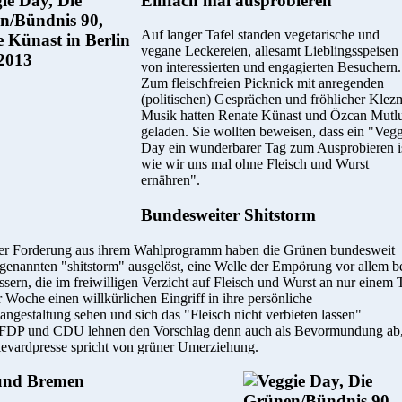
Einfach mal ausprobieren
Auf langer Tafel standen vegetarische und
vegane Leckereien, allesamt Lieblingsspeisen
von interessierten und engagierten Besuchern.
Zum fleischfreien Picknick mit anregenden
(politischen) Gesprächen und fröhlicher Klez
Musik hatten Renate Künast und Özcan Mutl
geladen. Sie wollten beweisen, dass ein "Vegg
Day ein wunderbarer Tag zum Ausprobieren is
wie wir uns mal ohne Fleisch und Wurst
ernähren".
Bundesweiter Shitstorm
ser Forderung aus ihrem Wahlprogramm haben die Grünen bundesweit
genannten "shitstorm" ausgelöst, eine Welle der Empörung vor allem b
ssern, die im freiwilligen Verzicht auf Fleisch und Wurst an nur einem 
er Woche einen willkürlichen Eingriff in ihre persönliche
angestaltung sehen und sich das "Fleisch nicht verbieten lassen"
 FDP und CDU lehnen den Vorschlag denn auch als Bevormundung ab
levardpresse spricht von grüner Umerziehung.
und Bremen