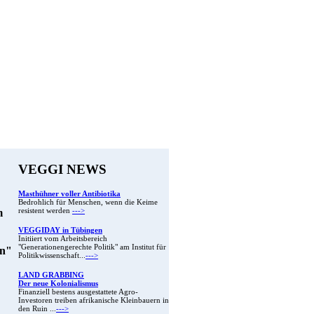
VEGGI NEWS
Masthühner voller Antibiotika
Bedrohlich für Menschen, wenn die Keime
m
resistent werden
--->
VEGGIDAY in Tübingen
Initiiert vom Arbeitsbereich
"Generationengerechte Politik" am Institut für
en"
Politikwissenschaft...
--->
LAND GRABBING
Der neue Kolonialismus
Finanziell bestens ausgestattete Agro-
Investoren treiben afrikanische Kleinbauern in
den Ruin ...
--->