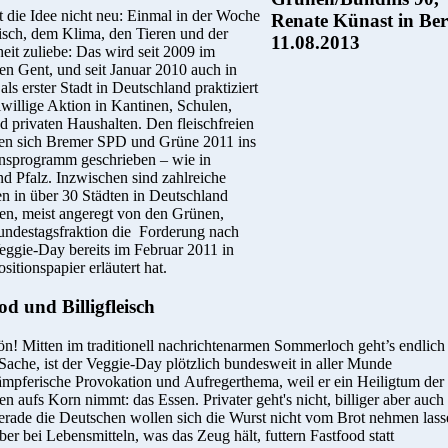
t die Idee nicht neu: Einmal in der Woche
isch, dem Klima, den Tieren und der
it zuliebe: Das wird seit 2009 im
en Gent, und seit Januar 2010 auch in
ls erster Stadt in Deutschland praktiziert
eiwillige Aktion in Kantinen, Schulen,
d privaten Haushalten. Den fleischfreien
en sich Bremer SPD und Grüne 2011 ins
onsprogramm geschrieben – wie in
d Pfalz. Inzwischen sind zahlreiche
ven in über 30 Städten in Deutschland
en, meist angeregt von den Grünen,
undestagsfraktion die Forderung nach
eggie-Day bereits im Februar 2011 in
sitionspapier erläutert hat.
od und Billigfleisch
n! Mitten im traditionell nachrichtenarmen Sommerloch geht’s endlich
Sache, ist der Veggie-Day plötzlich bundesweit in aller Munde
ämpferische Provokation und Aufregerthema, weil er ein Heiligtum der
n aufs Korn nimmt: das Essen. Privater geht's nicht, billiger aber auch
erade die Deutschen wollen sich die Wurst nicht vom Brot nehmen lass
ber bei Lebensmitteln, was das Zeug hält, futtern Fastfood statt