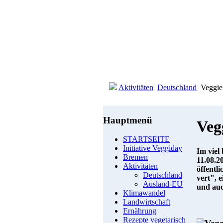
Aktivitäten
Deutschland
Veggie 
Hauptmenü
Veg
STARTSEITE
Initiative Veggiday
Im viel
Bremen
11.08.2
Aktivitäten
öffentl
Deutschland
vert", 
Ausland-EU
und auc
Klimawandel
Landwirtschaft
Ernährung
Rezepte vegetarisch