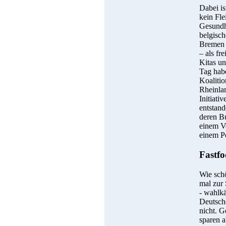
Dabei is
kein Fle
Gesundhe
belgisch
Bremen a
– als fr
Kitas un
Tag hab
Koaliti
Rheinlan
Initiati
entstand
deren B
einem V
einem Po
Fastfo
Wie schö
mal zur 
- wahlk
Deutsche
nicht. G
sparen a