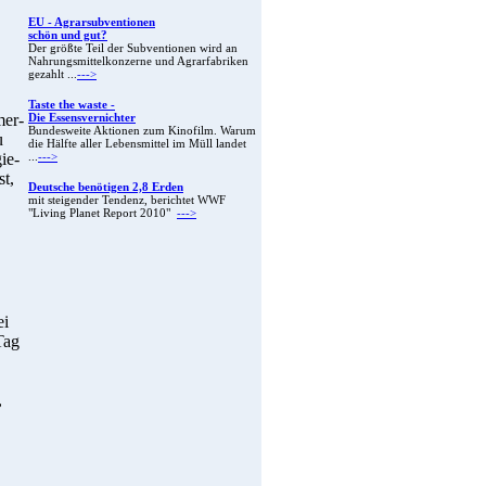
EU - Agrarsubventionen
schön und gut?
Der größte Teil der Subventionen wird an
Nahrungsmittelkonzerne und Agrarfabriken
gezahlt ...
--->
Taste the waste -
mer-
Die Essensvernichter
Bundesweite Aktionen zum Kinofilm. Warum
u
die Hälfte aller Lebensmittel im Müll landet
ie-
...
--->
t,
Deutsche benötigen 2,8 Erden
mit steigender Tendenz, berichtet WWF
"Living Planet Report 2010"
--->
ei
Tag
,