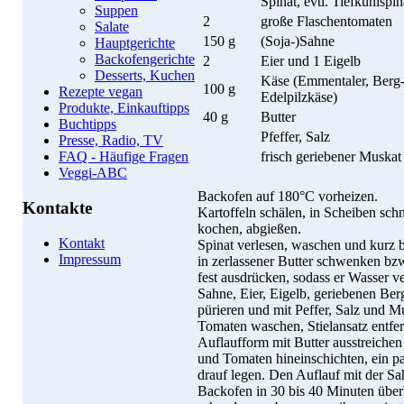
Spinat, evtl. Tiefkühlspin
Suppen
2
große Flaschentomaten
Salate
150 g
(Soja-)Sahne
Hauptgerichte
Backofengerichte
2
Eier und 1 Eigelb
Desserts, Kuchen
Käse (Emmentaler, Berg-
100 g
Rezepte vegan
Edelpilzkäse)
Produkte, Einkauftipps
40 g
Butter
Buchtipps
Pfeffer, Salz
Presse, Radio, TV
frisch geriebener Muskat
FAQ - Häufige Fragen
Veggi-ABC
Backofen auf 180°C vorheizen.
Kontakte
Kartoffeln schälen, in Scheiben sch
kochen, abgießen.
Kontakt
Spinat verlesen, waschen und kurz 
Impressum
in zerlassener Butter schwenken bzw
fest ausdrücken, sodass er Wasser ve
Sahne, Eier, Eigelb, geriebenen Ber
pürieren und mit Peffer, Salz und M
Tomaten waschen, Stielansatz entfe
Auflaufform mit Butter ausstreiche
und Tomaten hineinschichten, ein 
drauf legen. Den Auflauf mit der S
Backofen in 30 bis 40 Minuten über