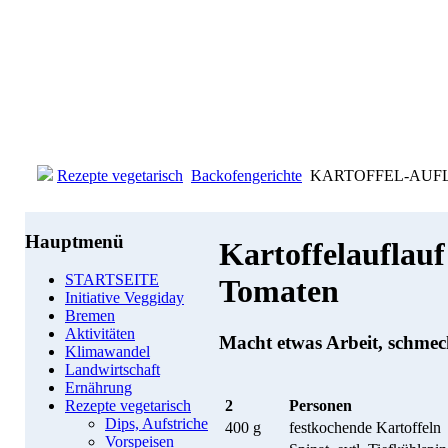
Rezepte vegetarisch
Backofengerichte
KARTOFFEL-AUFLAUF
Hauptmenü
Kartoffelauflauf
STARTSEITE
Tomaten
Initiative Veggiday
Bremen
Aktivitäten
Macht etwas Arbeit, schmeck
Klimawandel
Landwirtschaft
Ernährung
2
Personen
Rezepte vegetarisch
Dips, Aufstriche
400 g
festkochende Kartoffeln
Vorspeisen