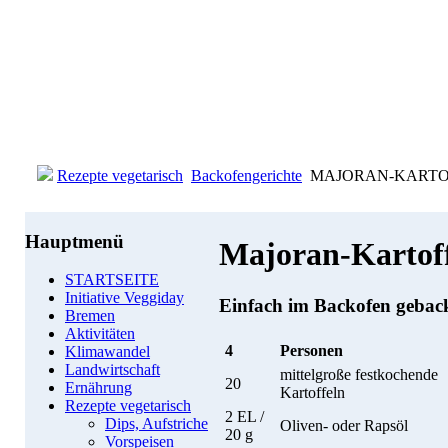
Rezepte vegetarisch
Backofengerichte
MAJORAN-KARTOF
Hauptmenü
Majoran-Kartof
STARTSEITE
Initiative Veggiday
Einfach im Backofen geback
Bremen
Aktivitäten
4
Personen
Klimawandel
Landwirtschaft
mittelgroße festkochende
20
Ernährung
Kartoffeln
Rezepte vegetarisch
2 EL /
Dips, Aufstriche
Oliven- oder Rapsöl
20 g
Vorspeisen