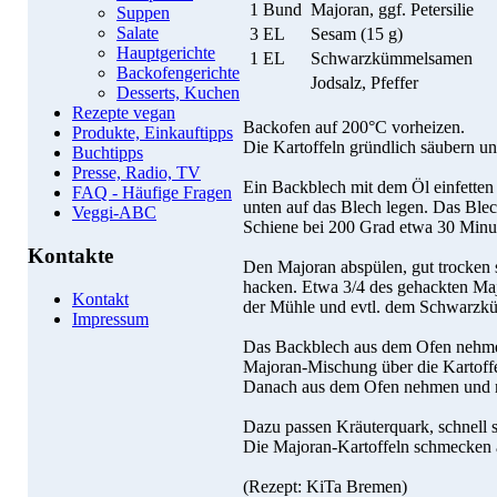
1 Bund
Majoran, ggf. Petersilie
Suppen
Salate
3 EL
Sesam (15 g)
Hauptgerichte
1 EL
Schwarzkümmelsamen
Backofengerichte
Jodsalz, Pfeffer
Desserts, Kuchen
Rezepte vegan
Backofen auf 200°C vorheizen.
Produkte, Einkauftipps
Die Kartoffeln gründlich säubern un
Buchtipps
Presse, Radio, TV
Ein Backblech mit dem Öl einfetten 
FAQ - Häufige Fragen
unten auf das Blech legen. Das Blec
Veggi-ABC
Schiene bei 200 Grad etwa 30 Minu
Kontakte
Den Majoran abspülen, gut trocken s
hacken. Etwa 3/4 des gehackten Maj
Kontakt
der Mühle und evtl. dem Schwarz
Impressum
Das Backblech aus dem Ofen nehme
Majoran-Mischung über die Kartoff
Danach aus dem Ofen nehmen und mi
Dazu passen Kräuterquark, schnell se
Die Majoran-Kartoffeln schmecken a
(Rezept: KiTa Bremen)