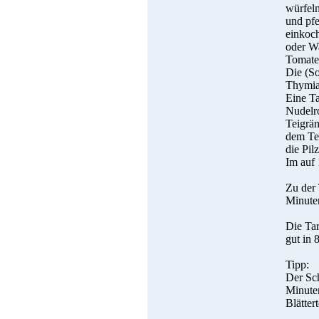
würfeln
und pfe
einkoc
oder Wa
Tomaten
Die (So
Thymia
Eine Ta
Nudelro
Teigrän
dem Tei
die Pil
Im auf
Zu der 
Minuten
Die Tar
gut in 
Tipp:
Der Sch
Minuten
Blätter