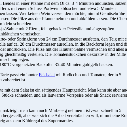
. Beides in einer Pfanne mit dem Öl ca. 3-4 Minuten andünsten, salzen
ffern, mit einem Schuss Portwein ablöschen und etwa 5 Minuten
hen lassen. Wer keinen Wein verwenden möchte, nimmt Gemüsebrühe
sser. Die Pilze aus der Pfanne nehmen und abkühlen lassen. Die Cher
 klein schneiden.
ja-)Sahne mit 2 Eiern, fein gehackter Petersilie und abgezupften
nblättchen vermischen.
rte- oder Springform von 24 cm Durchmesser ausfetten, den Teig mit e
lle auf ca. 28 cm Durchmesser ausrollen, in die Backform legen und d
der andrücken. Die Pilze mit der Kräuter-Sahne vermischen und alles a
g gleichmäßig verteilen. Die Tomatenstückchen dekorativ in der Mitte
zmischung legen.
 180°C vorgeheizten Backofen 35-40 Minuten goldgelb backen.
Tarte passt ein bunter
Feldsalat
mit Radicchio und Tomaten, der in 5
 zubereitet ist.
te mit dem Salat ist ein sättigendes Hauptgericht. Man kann sie aber au
8 Stücke schneiden und als lauwarme Vorspeise oder als Snack serviere
malzteig - man kann auch Mürbeteig nehmen - ist zwar schnell in 5
 hergestellt, aber wer sich die Arbeit vereinfachen will, nimmt eine Ro
teig aus dem Kühlregal des Supermarktes.