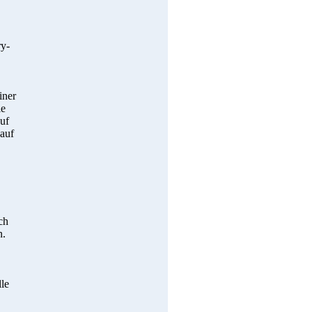
ry-
iner
ie
uf
 auf
ch
n.
lle