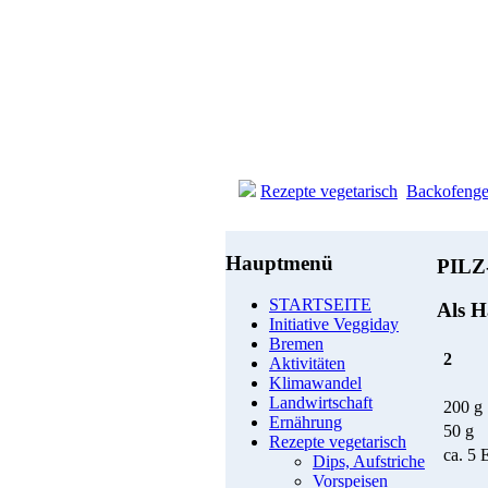
Rezepte vegetarisch
Backofenge
Hauptmenü
PILZ
STARTSEITE
Als H
Initiative Veggiday
Bremen
2
Aktivitäten
Klimawandel
Landwirtschaft
200 g
Ernährung
50 g
Rezepte vegetarisch
ca. 5 
Dips, Aufstriche
Vorspeisen