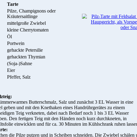
Tarte
Pilze, Champignons oder
Kräutersaitlinge
mittelgroße Zwiebel
kleine Cherrytomaten
Öl
Portwein
gehackte Petersilie
gehackten Thymian
(Soja-)Sahne
Eier
Pfeffer, Salz
zteig:
zimmerwarmes Butterschmalz, Salz und zunächst 3 EL Wasser in eine
el geben und mit den Knethaken eines Handrührgerätes zu einem
idigen Teig verkneten, dabei nach Bedarf noch 1 bis 3 EL Wasser
en. Den fertigen Teig mit den Händen noch kurz durchkneten, in
tsfolie einwicklen und für ca. 30 Minuten im Kühlschrank ruhen lasse
rte:
hen die Pilze putzen und in Scheiben schneiden. Die Zwiebel schälen