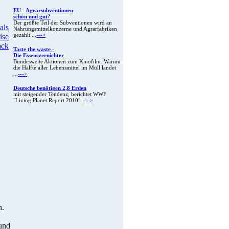
EU - Agrarsubventionen
schön und gut?
Der größte Teil der Subventionen wird an
Nahrungsmittelkonzerne und Agrarfabriken
gezahlt ...
--->
Taste the waste -
Die Essensvernichter
Bundesweite Aktionen zum Kinofilm. Warum
die Hälfte aller Lebensmittel im Müll landet
...
--->
Deutsche benötigen 2,8 Erden
mit steigender Tendenz, berichtet WWF
"Living Planet Report 2010"
--->
n.
 und