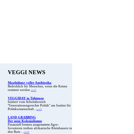
VEGGI NEWS
Masthühner voller Antibiotika
Bedrohlich für Menschen, wenn die Keime
resistent werden
--->
VEGGIDAY in Tübingen
Initiiert vom Arbeitsbereich
"Generationengerechte Politik" am Institut für
Politikwissenschaft...
--->
LAND GRABBING
Der neue Kolonialismus
Finanziell bestens ausgestattete Agro-
Investoren treiben afrikanische Kleinbauern in
den Ruin ...
--->