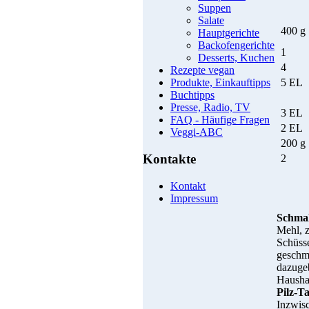
Suppen
Salate
400 g
Hauptgerichte
Backofengerichte
1
Desserts, Kuchen
4
Rezepte vegan
5 EL
Produkte, Einkauftipps
Buchtipps
Presse, Radio, TV
3 EL
FAQ - Häufige Fragen
2 EL
Veggi-ABC
200 g
Kontakte
2
Kontakt
Impressum
Schmal
Mehl, 
Schüss
geschme
dazugeb
Haushal
Pilz-Ta
Inzwisc