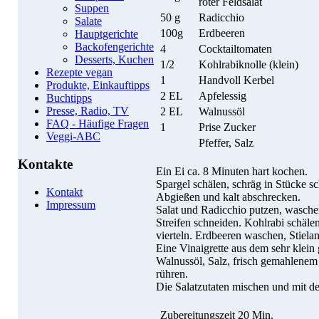
roter Feldsalat
Suppen
50 g
Radicchio
Salate
100g
Erdbeeren
Hauptgerichte
Backofengerichte
4
Cocktailtomaten
Desserts, Kuchen
1/2
Kohlrabiknolle (klein)
Rezepte vegan
1
Handvoll Kerbel
Produkte, Einkauftipps
2 EL
Apfelessig
Buchtipps
Presse, Radio, TV
2 EL
Walnussöl
FAQ - Häufige Fragen
1
Prise Zucker
Veggi-ABC
Pfeffer, Salz
Kontakte
Ein Ei ca. 8 Minuten hart kochen.
Spargel schälen, schräg in Stücke s
Kontakt
Abgießen und kalt abschrecken.
Impressum
Salat und Radicchio putzen, waschen
Streifen schneiden. Kohlrabi schäl
vierteln. Erdbeeren waschen, Stiela
Eine Vinaigrette aus dem sehr klein
Walnussöl, Salz, frisch gemahlenem
rühren.
Die Salatzutaten mischen und mit de
Zubereitungszeit
20 Min.