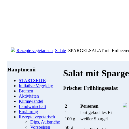
Rezepte vegetarisch
Salate
SPARGELSALAT mit Erdbeere
Hauptmenü
Salat mit Sparg
STARTSEITE
Initiative Veggiday
Frischer Frühlingssalat
Bremen
Aktivitäten
Klimawandel
2
Personen
Landwirtschaft
Ernährung
1
hart gekochtes Ei
Rezepte vegetarisch
100 g
weißer Spargel
Dips, Aufstriche
Vorspeisen
50 g