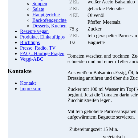
2 EL
weißer Aceto Balsamico
Suppen
2 EL
gehackte Petersilie
Salate
Hauptgerichte
4 EL
Olivenöl
Backofengerichte
Pfeffer, Meersalz
Desserts, Kuchen
75 g
Zucker
Rezepte vegan
2 EL
fein geraspelter Parmesan
Produkte, Einkauftipps
1/2
Baguette
Buchtipps
Presse, Radio, TV
FAQ - Häufige Fragen
Tomaten waschen und trocknen. Zucc
Veggi-ABC
schneiden und auf einem Teller anri
Kontakte
Aus weißem Balsamico-Essig, Öl, fei
Dressing anrühren und über die Zucc
Kontakt
Impressum
Zucker mit 100 ml Wasser im Topf kö
beginnt. Jetzt die Tomaten darin sc
Zucchinistreifen legen.
Mit fein gehobelte Parmesanspänen 
aufgewärmtem Baguette servieren.
Zubereitungszeit
15 Min.
vegetarisch