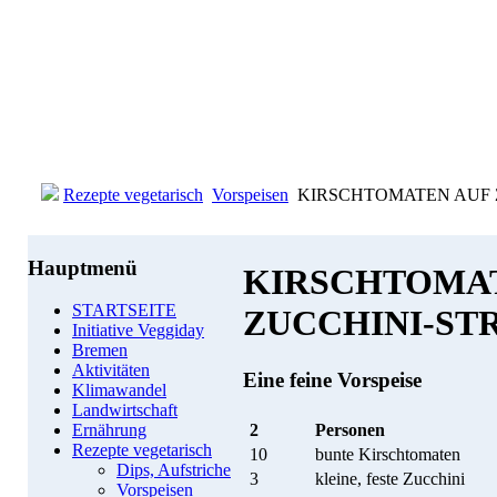
Rezepte vegetarisch
Vorspeisen
KIRSCHTOMATEN AUF ZUCC
Hauptmenü
KIRSCHTOMA
STARTSEITE
ZUCCHINI-ST
Initiative Veggiday
Bremen
Aktivitäten
Eine feine Vorspeise
Klimawandel
Landwirtschaft
2
Personen
Ernährung
Rezepte vegetarisch
10
bunte Kirschtomaten
Dips, Aufstriche
3
kleine, feste Zucchini
Vorspeisen