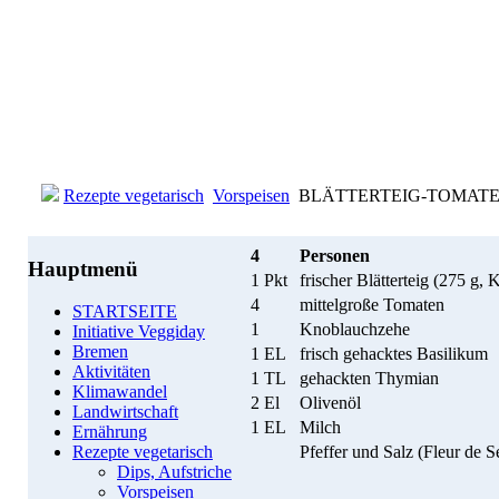
Rezepte vegetarisch
Vorspeisen
BLÄTTERTEIG-TOMATEN
4
Personen
Hauptmenü
1 Pkt
frischer Blätterteig (275 g, 
4
mittelgroße Tomaten
STARTSEITE
1
Knoblauchzehe
Initiative Veggiday
Bremen
1 EL
frisch gehacktes Basilikum
Aktivitäten
1 TL
gehackten Thymian
Klimawandel
2 El
Olivenöl
Landwirtschaft
1 EL
Milch
Ernährung
Pfeffer und Salz (Fleur de S
Rezepte vegetarisch
Dips, Aufstriche
Vorspeisen