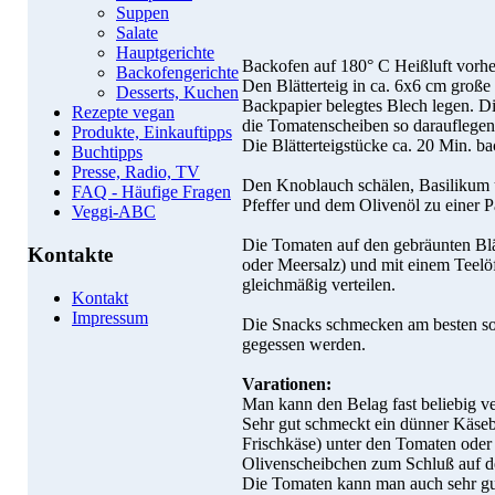
Suppen
Salate
Hauptgerichte
Backofen auf 180° C Heißluft vorhe
Backofengerichte
Den Blätterteig in ca. 6x6 cm große
Desserts, Kuchen
Backpapier belegtes Blech legen. D
Rezepte vegan
die Tomatenscheiben so darauflegen,
Produkte, Einkauftipps
Die Blätterteigstücke ca. 20 Min. ba
Buchtipps
Presse, Radio, TV
Den Knoblauch schälen, Basilikum 
FAQ - Häufige Fragen
Pfeffer und dem Olivenöl zu einer P
Veggi-ABC
Die Tomaten auf den gebräunten Blät
Kontakte
oder Meersalz) und mit einem Teelö
gleichmäßig verteilen.
Kontakt
Impressum
Die Snacks schmecken am besten sof
gegessen werden.
Varationen:
Man kann den Belag fast beliebig v
Sehr gut schmeckt ein dünner Käse
Frischkäse) unter den Tomaten oder 
Olivenscheibchen zum Schluß auf 
Die Tomaten kann man auch sehr gu