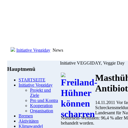
Initiative Veggiday
News
Initiative VEGGIDAY, Veggie Day
Hauptmenü
Masthüh
STARTSEITE
Initiative Veggiday
Antibiot
Projekt und
Ziele
Pro und Kontra
14.11.2011 Vor fa
Kooperation
Schreckensmeldung
Organisation
Landesamt für Na
Bremen
Nordrhein-Westfalen: 96,4 % aller Ma
Aktivitäten
behandelt worden.
Klimawandel