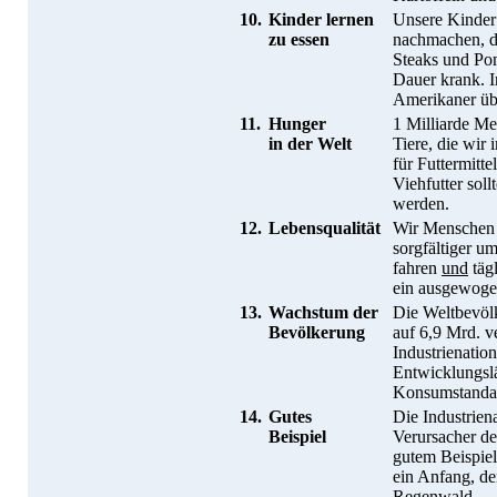
10.
Kinder lernen
Unsere Kinder
zu essen
nachmachen, d
Steaks und Po
Dauer krank. I
Amerikaner üb
11.
Hunger
1 Milliarde Me
in der Welt
Tiere, die wir
für Futtermitte
Viehfutter sol
werden.
12.
Lebensqualität
Wir Menschen 
sorgfältiger u
fahren
und
tägl
ein ausgewoge
13.
Wachstum der
Die Weltbevölk
Bevölkerung
auf 6,9 Mrd. v
Industrienatio
Entwicklungsl
Konsumstandard
14.
Gutes
Die Industrien
Beispiel
Verursacher de
gutem Beispie
ein Anfang, d
Regenwald.