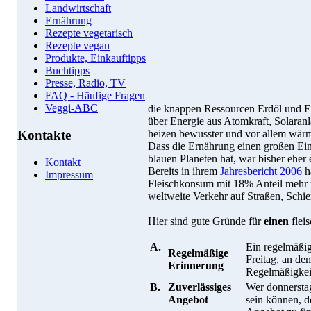
Landwirtschaft
Ernährung
Rezepte vegetarisch
Rezepte vegan
Produkte, Einkauftipps
Buchtipps
Presse, Radio, TV
FAQ - Häufige Fragen
Veggi-ABC
die knappen Ressourcen Erdöl und Er
über Energie aus Atomkraft, Solaran
heizen bewusster und vor allem wä
Kontakte
Dass die Ernährung einen großen Ei
blauen Planeten hat, war bisher ehe
Kontakt
Bereits in ihrem
Jahresbericht 2006
ha
Impressum
Fleischkonsum mit 18% Anteil mehr 
weltweite Verkehr auf Straßen, Schie
Hier sind gute Gründe für
einen
flei
A.
Ein regelmäßig
Regelmäßige
Freitag, an dem
Erinnerung
Regelmäßigkeit
B.
Zuverlässiges
Wer donnerstag
Angebot
sein können, d