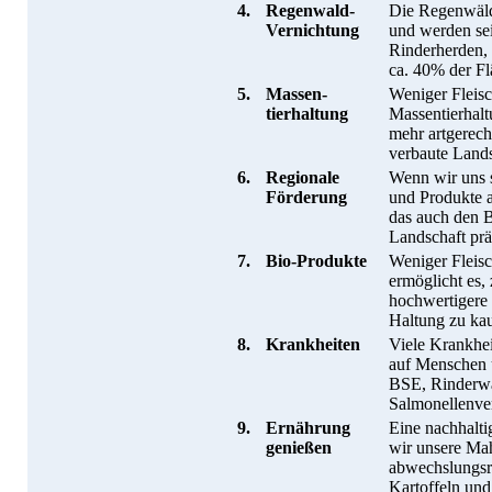
4.
Regenwald-
Die Regenwälde
Vernichtung
und werden sei
Rinderherden, F
ca. 40% der F
5.
Massen-
Weniger Fleisc
tierhaltung
Massentierhalt
mehr artgerech
verbaute Lands
6.
Regionale
Wenn wir uns s
Förderung
und Produkte 
das auch den B
Landschaft prä
7.
Bio-Produkte
Weniger Fleisc
ermöglicht es, 
hochwertigere 
Haltung zu ka
8.
Krankheiten
Viele Krankhei
auf Menschen 
BSE, Rinderwa
Salmonellenve
9.
Ernährung
Eine nachhalti
genießen
wir unsere Ma
abwechslungsre
Kartoffeln und