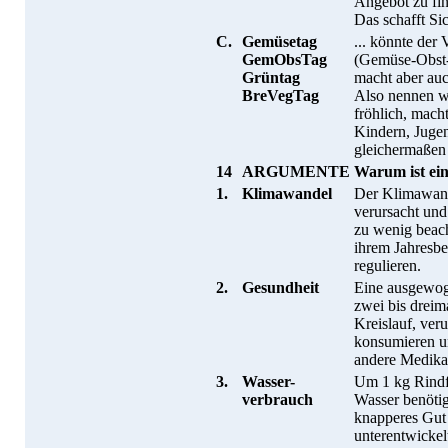
Angebot zu fi
Das schafft Si
C.
Gemüsetag
... könnte de
GemObsTag
(Gemüse-Obst-
Grüntag
macht aber auc
BreVegTag
Also nennen wi
fröhlich, mach
Kindern, Jugen
gleichermaßen
14
ARGUMENTE
Warum ist ein
1.
Klimawandel
Der Klimawan
verursacht und
zu wenig beach
ihrem Jahresbe
regulieren.
2.
Gesundheit
Eine ausgewog
zwei bis dreim
Kreislauf, ver
konsumieren un
andere Medika
3.
Wasser-
Um 1 kg Rindfl
verbrauch
Wasser benöti
knapperes Gut 
unterentwickel