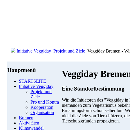
Initiative Veggiday
Projekt und Ziele
Veggiday Bremen - Wir
Hauptmenü
Veggiday Bremen
STARTSEITE
Initiative Veggiday
Eine Standortbestimmung
Projekt und
Ziele
Wir, die Initiatoren des "Veggiday i
Pro und Kontra
niemanden zum Vegetarismus bekehre
Kooperation
Ernährungsform schon selber tun. Wi
Organisation
nicht die Ziele von Tierschützern, die
Bremen
Tierschutzgründen propagieren.
Aktivitäten
Klimawandel