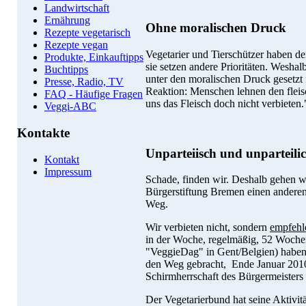
Landwirtschaft
Ernährung
Ohne moralischen Druck
Rezepte vegetarisch
Rezepte vegan
Vegetarier und Tierschützer haben den
Produkte, Einkauftipps
sie setzen andere Prioritäten. Wesh
Buchtipps
unter den moralischen Druck gesetzt f
Presse, Radio, TV
Reaktion: Menschen lehnen den fleis
FAQ - Häufige Fragen
uns das Fleisch doch nicht verbieten.
Veggi-ABC
Kontakte
Unparteiisch und unparteili
Kontakt
Impressum
Schade, finden wir. Deshalb gehen wi
Bürgerstiftung Bremen einen anderen
Weg.
Wir verbieten nicht, sondern
empfehl
in der Woche, regelmäßig, 52 Wochen
"VeggieDag" in Gent/Belgien) habe
den Weg gebracht, Ende Januar 2010 
Schirmherrschaft des Bürgermeisters
Der Vegetarierbund hat seine Aktivit