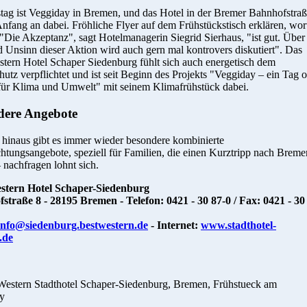
tag ist Veggiday in Bremen, und das Hotel in der Bremer Bahnhofstra
Anfang an dabei. Fröhliche Flyer auf dem Frühstückstisch erklären, wo
 "Die Akzeptanz", sagt Hotelmanagerin Siegrid Sierhaus, "ist gut. Über
 Unsinn dieser Aktion wird auch gern mal kontrovers diskutiert". Das
tern Hotel Schaper Siedenburg fühlt sich auch energetisch dem
utz verpflichtet und ist seit Beginn des Projekts "Veggiday – ein Tag 
 für Klima und Umwelt" mit seinem Klimafrühstück dabei.
dere Angebote
 hinaus gibt es immer wieder besondere kombinierte
tungsangebote, speziell für Familien, die einen Kurztripp nach Breme
 nachfragen lohnt sich.
stern Hotel Schaper-Siedenburg
straße 8 - 28195 Bremen - Telefon: 0421 - 30 87-0 / Fax: 0421 - 30
info@siedenburg.bestwestern.de
- Internet:
www.stadthotel-
.de