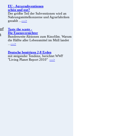
EU - Agrarsubventionen
schön und gut?
Der größte Teil der Subventionen wird an
Nahrungsmittelkonzerne und Agrarfabriken
gezahlt ...
--->
uf
Taste the waste -
Die Essensvernichter
n
Bundesweite Aktionen zum Kinofilm. Warum
die Hälfte aller Lebensmittel im Müll landet
...
--->
Deutsche benötigen 2,8 Erden
mit steigender Tendenz, berichtet WWF
"Living Planet Report 2010"
--->