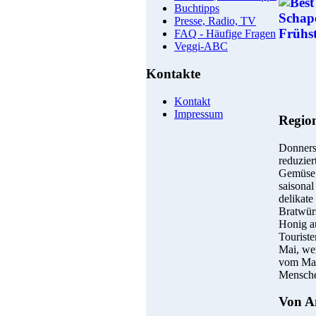
Buchtipps
Presse, Radio, TV
FAQ - Häufige Fragen
Veggi-ABC
Kontakte
Kontakt
Impressum
Region
Donners
reduzier
Gemüse,
saisona
delikate
Bratwür
Honig a
Touriste
Mai, wen
vom Mart
Mensch
Von A