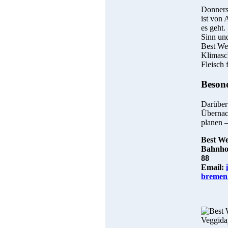
Donners
ist von 
es geht.
Sinn und
Best Wes
Klimasch
Fleisch
Beson
Darüber
Übernach
planen –
Best We
Bahnhof
88
Email:
bremen