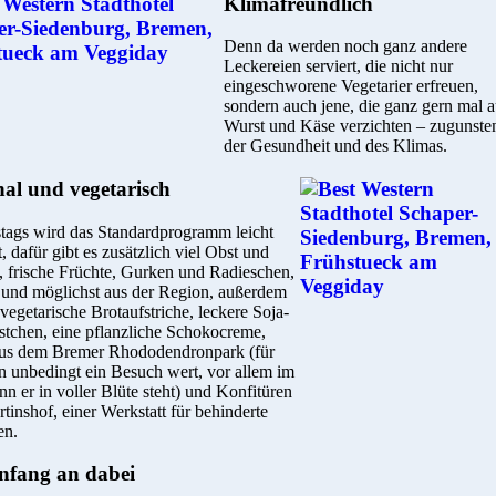
Klimafreundlich
Denn da werden noch ganz andere
Leckereien serviert, die nicht nur
eingeschworene Vegetarier erfreuen,
sondern auch jene, die ganz gern mal a
Wurst und Käse verzichten – zugunste
der Gesundheit und des Klimas.
al und vegetarisch
tags wird das Standardprogramm leicht
t, dafür gibt es zusätzlich viel Obst und
 frische Früchte, Gurken und Radieschen,
l und möglichst aus der Region, außerdem
 vegetarische Brotaufstriche, leckere Soja-
stchen, eine pflanzliche Schokocreme,
us dem Bremer Rhododendronpark (für
n unbedingt ein Besuch wert, vor allem im
n er in voller Blüte steht) und Konfitüren
inshof, einer Werkstatt für behinderte
en.
nfang an dabei