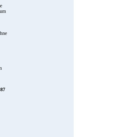
ße
rum
ohne
n
 87