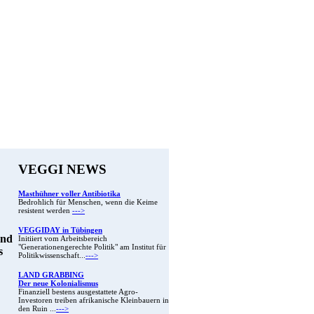
VEGGI NEWS
Masthühner voller Antibiotika
Bedrohlich für Menschen, wenn die Keime
resistent werden
--->
VEGGIDAY in Tübingen
und
Initiiert vom Arbeitsbereich
"Generationengerechte Politik" am Institut für
s
Politikwissenschaft...
--->
LAND GRABBING
Der neue Kolonialismus
Finanziell bestens ausgestattete Agro-
Investoren treiben afrikanische Kleinbauern in
den Ruin ...
--->