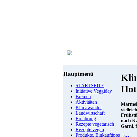
Hauptmenü
Kli
STARTSEITE
Hot
Initiative Veggiday
Bremen
Aktivitäten
Marmela
Klimawandel
vielleic
Landwirtschaft
Frühstü
Ernährung
nach Ka
Rezepte vegetarisch
Garni, 
Rezepte vegan
Produkte, Einkauftipps