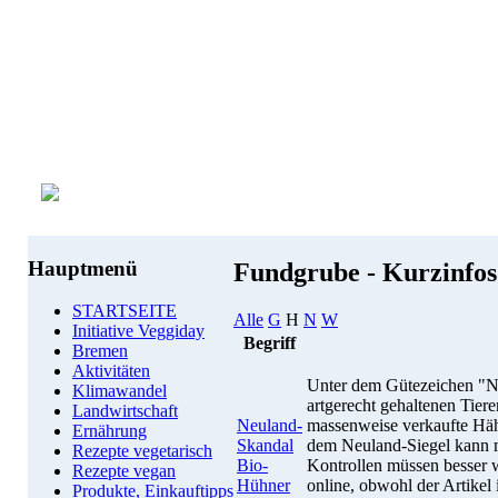
Hauptmenü
Fundgrube - Kurzinfo
STARTSEITE
Alle
G
H
N
W
Initiative Veggiday
Begriff
Bremen
Aktivitäten
Unter dem Gütezeichen "Ne
Klimawandel
artgerecht gehaltenen Tie
Landwirtschaft
Neuland-
massenweise verkaufte Häh
Ernährung
Skandal
dem Neuland-Siegel kann 
Rezepte vegetarisch
Bio-
Kontrollen müssen besser 
Rezepte vegan
Hühner
online, obwohl der Artikel
Produkte, Einkauftipps