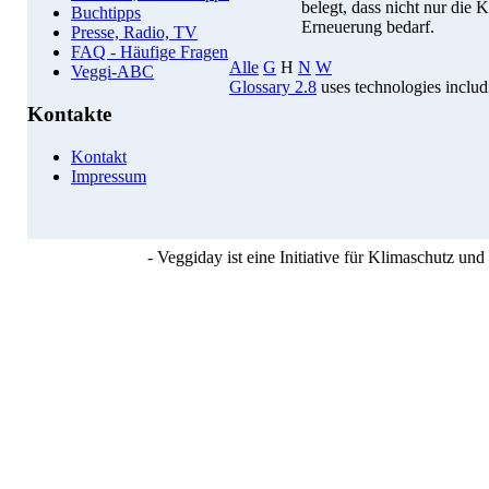
belegt, dass nicht nur die 
Buchtipps
Erneuerung bedarf.
Presse, Radio, TV
FAQ - Häufige Fragen
Alle
G
H
N
W
Veggi-ABC
Glossary 2.8
uses technologies inclu
Kontakte
Kontakt
Impressum
- Veggiday ist eine Initiative für Klimaschutz u