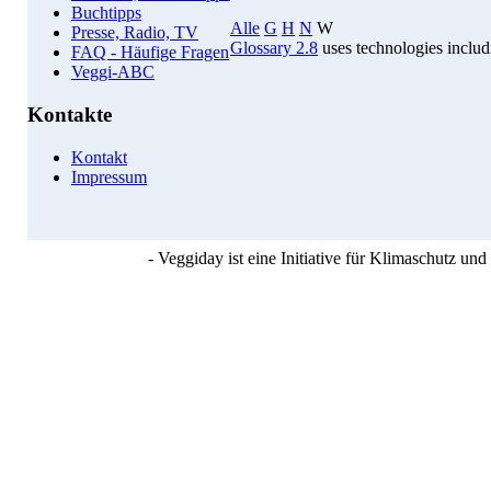
Buchtipps
Alle
G
H
N
W
Presse, Radio, TV
Glossary 2.8
uses technologies inclu
FAQ - Häufige Fragen
Veggi-ABC
Kontakte
Kontakt
Impressum
- Veggiday ist eine Initiative für Klimaschutz u