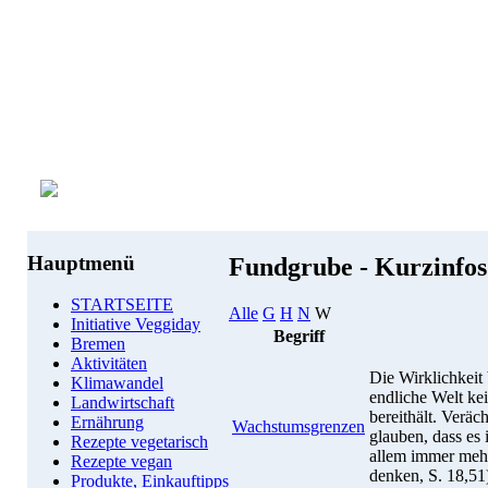
Hauptmenü
Fundgrube - Kurzinfo
STARTSEITE
Alle
G
H
N
W
Initiative Veggiday
Begriff
Bremen
Aktivitäten
Die Wirklichkeit
Klimawandel
endliche Welt k
Landwirtschaft
bereithält. Veräc
Ernährung
Wachstumsgrenzen
glauben, dass es 
Rezepte vegetarisch
allem immer mehr
Rezepte vegan
denken, S. 18,51
Produkte, Einkauftipps