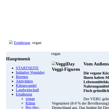
Ernährung
vegan
vegan
Hauptmenü
Vom Außense
STARTSEITE
Initiative Veggiday
Die vegane Kü
Bremen
Ihnen haben Ma
Aktivitäten
Lebensmittelska
Klimawandel
Nahrungsmittel
Landwirtschaft
Fisch gründlic
Ernährung
vegan
Der VEBU geht 
Klima
Vegetariern (8-9 % der Bevölkerung)
Bio-öko-
Deutschland aus. Das Institut für De