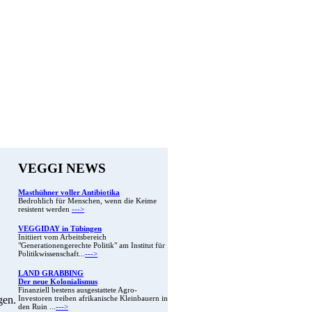
VEGGI NEWS
Masthühner voller Antibiotika
Bedrohlich für Menschen, wenn die Keime
resistent werden
--->
VEGGIDAY in Tübingen
Initiiert vom Arbeitsbereich
"Generationengerechte Politik" am Institut für
Politikwissenschaft...
--->
LAND GRABBING
Der neue Kolonialismus
Finanziell bestens ausgestattete Agro-
gen.
Investoren treiben afrikanische Kleinbauern in
den Ruin ...
--->