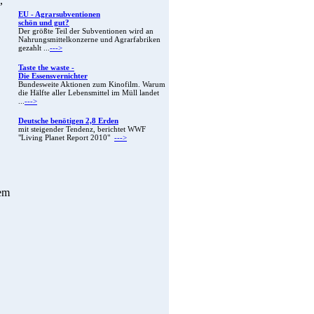
,
EU - Agrarsubventionen
schön und gut?
Der größte Teil der Subventionen wird an
Nahrungsmittelkonzerne und Agrarfabriken
gezahlt ...
--->
Taste the waste -
Die Essensvernichter
Bundesweite Aktionen zum Kinofilm. Warum
die Hälfte aller Lebensmittel im Müll landet
...
--->
Deutsche benötigen 2,8 Erden
mit steigender Tendenz, berichtet WWF
"Living Planet Report 2010"
--->
ßem