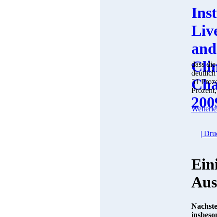
dass die
deutlic
51 Proze
Prozent,
Weiterle
| Dru
Ein
Aus
Nachste
insbeso