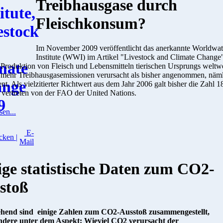
Treibhausgase durch
Fleischkonsum?
Im November 2009 veröffentlicht das anerkannte Worldwa
Institute (WWI) im Artikel "Livestock and Climate Change
 Produktion von Fleisch und Lebensmitteln tierischen Ursprungs weltwe
h mehr Treibhausgasemissionen verursacht als bisher angenommen, näm
nt. Als vielzitierter Richtwert aus dem Jahr 2006 galt bisher die Zahl 1
 vertreten von der FAO der United Nations.
sen...
E-
cken |
Mail
ige statistische Daten zum CO2-
stoß
hend sind einige Zahlen zum CO2-Ausstoß zusammengestellt,
ndere unter dem Aspekt: Wieviel CO2 verursacht der