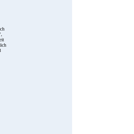
tch
",
it
lich
8