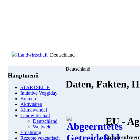
Landwirtschaft
Deutschland
Deutschland
Hauptmenü
Daten, Fakten, H
STARTSEITE
Initiative Veggiday
Bremen
Aktivitäten
Klimawandel
Landwirtschaft
EU - Ag
Deutschland
Weltweit
Ernährung
Agrarsubvent
Rezepte vegetarisch