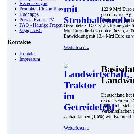
Rezepte vegan
Produkte, Einkauftipps
122,9 Mrd Euro u
Buchtipps
gemeinsame Agrar
Presse, Radio, TV
Verfügung, das is
FAQ - Häufige Fragen
Gesamtetats. Das ist doch eine gute
Veggi-ABC
Mrd Euro direkt zu unterstützen, au
Entwicklung mit 13,4 Mrd Euro zu ve
Kontakte
Weiterlesen...
Kontakt
Impressum
Basisda
Landwir
Deutschland hat 
davon werden 52,4
Fläche teilt sich
Verkehrsflächen 
Abbauflächen (1,6%) wie Braunkohl
Weiterlesen...