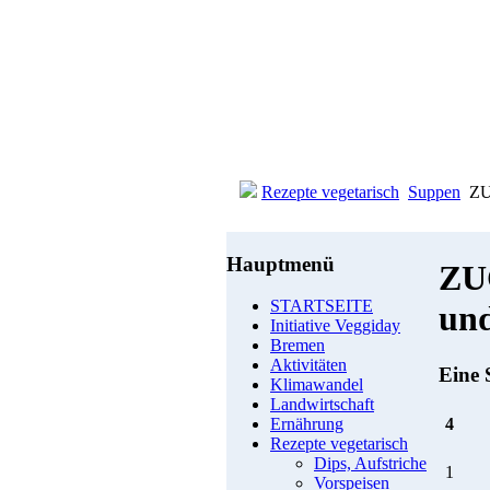
Rezepte vegetarisch
Suppen
ZU
Hauptmenü
ZU
STARTSEITE
un
Initiative Veggiday
Bremen
Aktivitäten
Eine 
Klimawandel
Landwirtschaft
4
Ernährung
Rezepte vegetarisch
Dips, Aufstriche
1
Vorspeisen