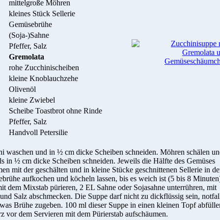
mittelgroße Möhren
kleines Stück Sellerie
Gemüsebrühe
(Soja-)Sahne
Pfeffer, Salz
Gremolata
rohe Zucchinischeiben
kleine Knoblauchzehe
Olivenöl
kleine Zwiebel
Scheibe Toastbrot ohne Rinde
Pfeffer, Salz
Handvoll Petersilie
ni waschen und in ½ cm dicke Scheiben schneiden. Möhren schälen u
ls in ½ cm dicke Scheiben schneiden. Jeweils die Hälfte des Gemüses
n mit der geschälten und in kleine Stücke geschnittenen Sellerie in de
rühe aufkochen und köcheln lassen, bis es weich ist (5 bis 8 Minuten
t dem Mixstab pürieren, 2 EL Sahne oder Sojasahne unterrühren, mit
 und Salz abschmecken. Die Suppe darf nicht zu dickflüssig sein, notfal
was Brühe zugeben. 100 ml dieser Suppe in einen kleinen Topf abfülle
z vor dem Servieren mit dem Pürierstab aufschäumen.