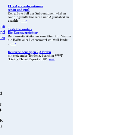
EU - Agrarsubventionen
schön und gut?
Der größte Teil der Subventionen wird an
Nahrungsmittelkonzerne und Agrarfabriken
gezahlt ...
--->
Taste the waste -
Die Essensvernichter
Bundesweite Aktionen zum Kinofilm. Warum
die Hälfte aller Lebensmittel im Müll landet
...
--->
Deutsche benötigen 2,8 Erden
mit steigender Tendenz, berichtet WWF
"Living Planet Report 2010"
--->
nd
r
).
ls
n