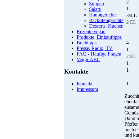
2
Suppen
1
Salate
Hauptgerichte
3/4 L
Backofengerichte
2 EL
Desserts, Kuchen
Rezepte vegan
Produkte, Einkauftipps
4
Buchtipps
Presse, Radio, TV
1
FAQ - Häufige Fragen
2 EL
Veggi-ABC
1
1
Kontakte
1
Kontakt
Impressum
Zucchi
ebenfal
zusamme
Gemüseb
Dann mi
Pfeffer
noch et
und kur