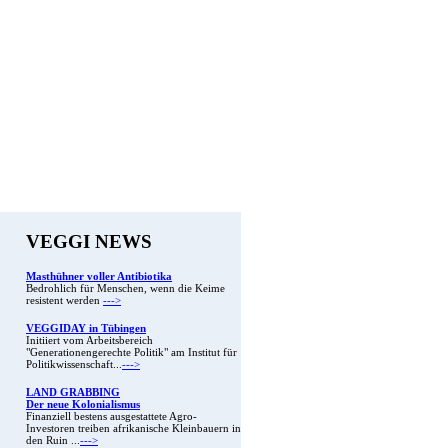
VEGGI NEWS
Masthühner voller Antibiotika
Bedrohlich für Menschen, wenn die Keime
resistent werden
--->
VEGGIDAY in Tübingen
Initiiert vom Arbeitsbereich
"Generationengerechte Politik" am Institut für
Politikwissenschaft...
--->
LAND GRABBING
Der neue Kolonialismus
Finanziell bestens ausgestattete Agro-
Investoren treiben afrikanische Kleinbauern in
den Ruin ...
--->