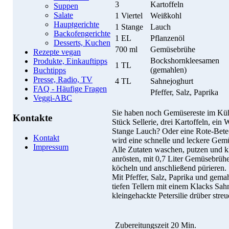
3
Kartoffeln
Suppen
Salate
1 Viertel
Weißkohl
Hauptgerichte
1 Stange
Lauch
Backofengerichte
1 EL
Pflanzenöl
Desserts, Kuchen
700 ml
Gemüsebrühe
Rezepte vegan
Bockshornkleesamen
Produkte, Einkauftipps
1 TL
(gemahlen)
Buchtipps
Presse, Radio, TV
4 TL
Sahnejoghurt
FAQ - Häufige Fragen
Pfeffer, Salz, Paprika
Veggi-ABC
Sie haben noch Gemüsereste im Küh
Kontakte
Stück Sellerie, drei Kartoffeln, ein 
Stange Lauch? Oder eine Rote-Bete-
Kontakt
wird eine schnelle und leckere Gem
Impressum
Alle Zutaten waschen, putzen und kl
anrösten, mit 0,7 Liter Gemüsebrü
köcheln und anschließend pürieren.
Mit Pfeffer, Salz, Paprika und ge
tiefen Tellern mit einem Klacks Sahn
kleingehackte Petersilie drüber streu
Zubereitungszeit
20 Min.