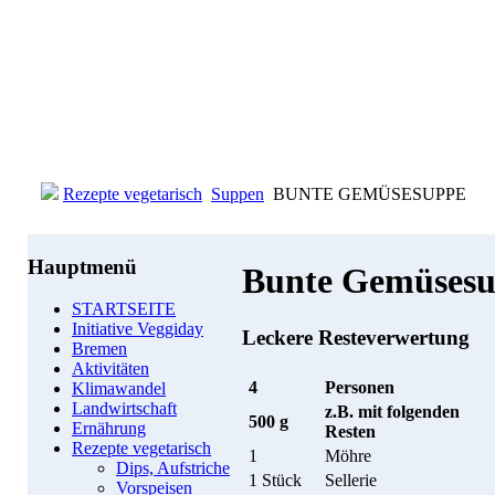
Rezepte vegetarisch
Suppen
BUNTE GEMÜSESUPPE
Hauptmenü
Bunte Gemüses
STARTSEITE
Initiative Veggiday
Leckere Resteverwertung
Bremen
Aktivitäten
4
Personen
Klimawandel
Landwirtschaft
z.B. mit folgenden
500 g
Ernährung
Resten
Rezepte vegetarisch
1
Möhre
Dips, Aufstriche
1 Stück
Sellerie
Vorspeisen