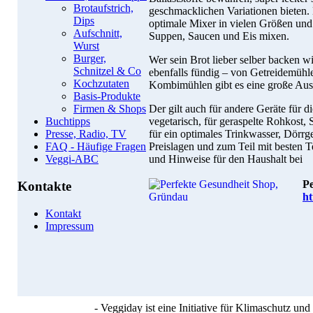
Brotaufstrich,
geschmacklichen Variationen bieten. 
Dips
optimale Mixer in vielen Größen und
Aufschnitt,
Suppen, Saucen und Eis mixen.
Wurst
Burger,
Wer sein Brot lieber selber backen wil
Schnitzel & Co
ebenfalls fündig – von Getreidemühl
Kochzutaten
Kombimühlen gibt es eine große Ausw
Basis-Produkte
Der gilt auch für andere Geräte für 
Firmen & Shops
vegetarisch, für geraspelte Rohkost, 
Buchtipps
für ein optimales Trinkwasser, Dörrg
Presse, Radio, TV
Preislagen und zum Teil mit besten T
FAQ - Häufige Fragen
und Hinweise für den Haushalt bei
Veggi-ABC
Pe
Kontakte
ht
Kontakt
Impressum
- Veggiday ist eine Initiative für Klimaschutz u