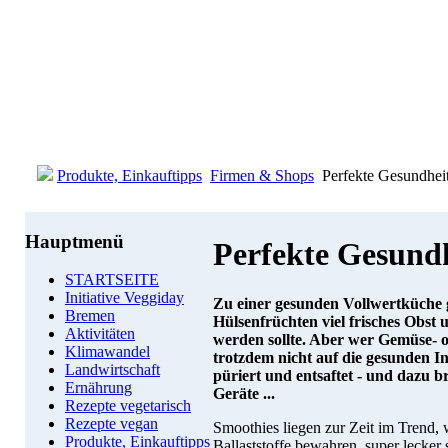
Produkte, Einkauftipps
Firmen & Shops
Perfekte Gesundhei
Hauptmenü
Perfekte Gesund
STARTSEITE
Initiative Veggiday
Zu einer gesunden Vollwertküche
Bremen
Hülsenfrüchten viel frisches Obst
Aktivitäten
werden sollte. Aber wer Gemüse- o
Klimawandel
trotzdem nicht auf die gesunden Inh
Landwirtschaft
püriert und entsaftet - und dazu b
Ernährung
Geräte ...
Rezepte vegetarisch
Rezepte vegan
Smoothies liegen zur Zeit im Trend, w
Produkte, Einkauftipps
Ballaststoffe bewahren, super leck