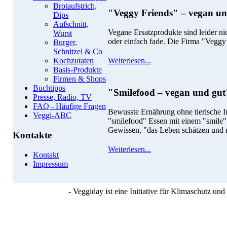
Brotaufstrich,
"Veggy Friends" – vegan un
Dips
Aufschnitt,
Vegane Ersatzprodukte sind leider nic
Wurst
oder einfach fade. Die Firma "Veggy
Burger,
Schnitzel & Co
Weiterlesen...
Kochzutaten
Basis-Produkte
Firmen & Shops
Buchtipps
"Smilefood – vegan und gut
Presse, Radio, TV
FAQ - Häufige Fragen
Bewusste Ernährung ohne tierische In
Veggi-ABC
"smilefood" Essen mit einem "smile"
Gewissen, "das Leben schätzen und r
Kontakte
Weiterlesen...
Kontakt
Impressum
- Veggiday ist eine Initiative für Klimaschutz u