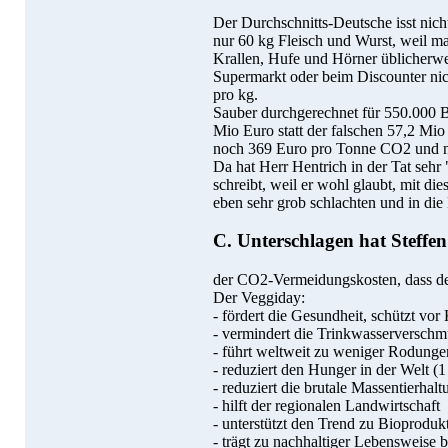
Der Durchschnitts-Deutsche isst nich
nur 60 kg Fleisch und Wurst, weil 
Krallen, Hufe und Hörner üblicherwei
Supermarkt oder beim Discounter nich
pro kg.
Sauber durchgerechnet für 550.000 B
Mio Euro statt der falschen 57,2 Mi
noch 369 Euro pro Tonne CO2 und n
Da hat Herr Hentrich in der Tat sehr 
schreibt, weil er wohl glaubt, mit die
eben sehr grob schlachten und in di
C. Unterschlagen hat Steffe
der CO2-Vermeidungskosten, dass der 
Der Veggiday:
- fördert die Gesundheit, schützt vor
- vermindert die Trinkwasserverschmu
- führt weltweit zu weniger Rodung
- reduziert den Hunger in der Welt
- reduziert die brutale Massentierhalt
- hilft der regionalen Landwirtschaft
- unterstützt den Trend zu Bioprodukt
- trägt zu nachhaltiger Lebensweise b