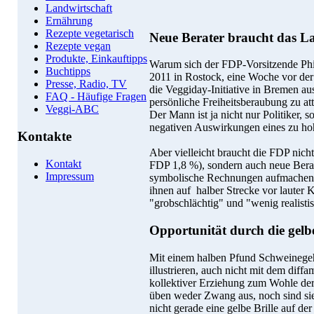
Landwirtschaft
Ernährung
Rezepte vegetarisch
Neue Berater braucht das L
Rezepte vegan
Produkte, Einkauftipps
Warum sich der FDP-Vorsitzende Phil
Buchtipps
2011 in Rostock, eine Woche vor de
Presse, Radio, TV
die Veggiday-Initiative in Bremen aus
FAQ - Häufige Fragen
persönliche Freiheitsberaubung zu at
Veggi-ABC
Der Mann ist ja nicht nur Politiker, s
negativen Auswirkungen eines zu ho
Kontakte
Aber vielleicht braucht die FDP nicht
Kontakt
FDP 1,8 %), sondern auch neue Berat
Impressum
symbolische Rechnungen aufmachen, di
ihnen auf halber Strecke vor lauter K
"grobschlächtig" und "wenig realistis
Opportunität durch die gelbe
Mit einem halben Pfund Schweinegehac
illustrieren, auch nicht mit dem dif
kollektiver Erziehung zum Wohle der
üben weder Zwang aus, noch sind si
nicht gerade eine gelbe Brille auf der