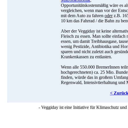
Mikroökonomik
.
Opportunitätskostenmäßig wäre es al
vergleichen, wenn man vor der Ents
mit dem Auto zu fahren
oder
z.B. 165
10 km das Fahrrad / die Bahn zu ben
Aber der Veggiday ist keine alternat
Fleisch zu essen. Man sollte einfach 
essen, um damit Treibhausgase, tause
wenig Pestizide, Antibiotika und Ho
sparen und nicht zuletzt auch gesünd
Krankenkassen zu entlasten.
Wenn alle 550.000 BremerInnen teil
hochgerechneten) ca. 25 Mio. Bundesb
finden, würde das in großem Umfang 
Regenwald, Intensivtierhaltung und 
< Zurüc
- Veggiday ist eine Initiative für Klimaschutz u