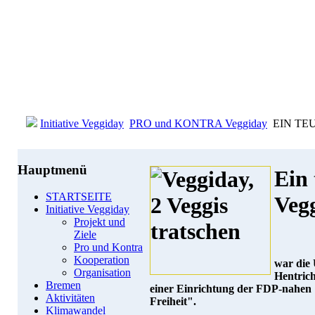
Initiative Veggiday
PRO und KONTRA Veggiday
EIN TEU
Hauptmenü
Ein 
STARTSEITE
Veg
Initiative Veggiday
Projekt und
Ziele
Pro und Kontra
Kooperation
war die 
Organisation
Hentrich
Bremen
einer Einrichtung der FDP-nahen 
Aktivitäten
Freiheit".
Klimawandel