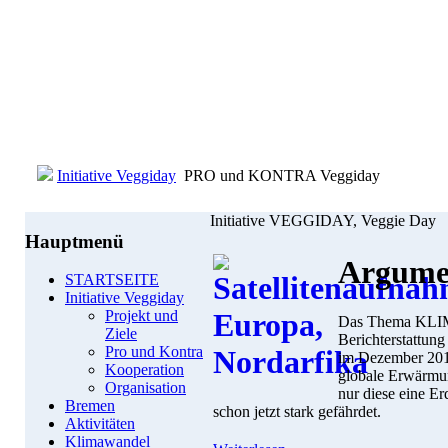
Initiative Veggiday
PRO und KONTRA Veggiday
Initiative VEGGIDAY, Veggie Day
Hauptmenü
Argumen
STARTSEITE
Initiative Veggiday
Projekt und
Das Thema KLIM
Ziele
Berichterstattung
Pro und Kontra
im Dezember 2010
Kooperation
globale Erwärmu
Organisation
nur diese eine Er
Bremen
schon jetzt stark gefährdet.
Aktivitäten
Klimawandel