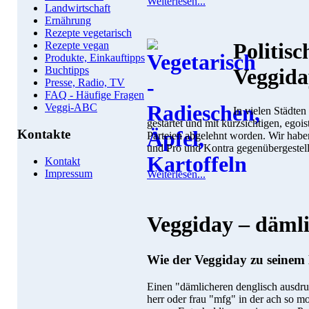
Weiterlesen...
Landwirtschaft
Ernährung
Rezepte vegetarisch
Politis
Rezepte vegan
Produkte, Einkauftipps
Buchtipps
Veggida
Presse, Radio, TV
FAQ - Häufige Fragen
Veggi-ABC
In vielen Städte
gestartet und mit kurzsichtigen, egoi
Kontakte
Parteien abgelehnt worden. Wir ha
und Pro und Kontra gegenübergestell
Kontakt
Impressum
Weiterlesen...
Veggiday – dämli
Wie der Veggiday zu seine
Einen "dämlicheren denglisch ausdru
herr oder frau "mfg" in der ach so m