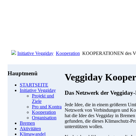
Initiative Veggiday
Kooperation
KOOPERATIONEN des Ve
Hauptmenü
Veggiday Kooper
STARTSEITE
Initiative Veggiday
Das Netzwerk der Veggiday-
Projekt und
Ziele
Jede Idee, die in einem größeren Umfe
Pro und Kontra
Netzwerk von Verbindungen und Koo
Kooperation
hat die Idee des Veggiday in Bremen 
Organisation
gefunden, die dieses Klimaschutz-Pr
Bremen
unterstützen wollen.
Aktivitäten
Klimawandel