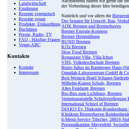
Nachstehend führen wir gerne die Ins
Landwirtschaft
der Verbreitung dieser Idee beteiligen
Ernährung
Rezepte vegetarisch
Natürlich und vor allem die
Bürgerst
Rezepte vegan
Der Senator für Umwelt, Bau, Verke
Produkte, Einkauftipps
AOK Bremen und Bremerhaven
Buchtipps
Bremer Energie-Konsens
Presse, Radio, TV
Bremer Heimstiftung
FAQ - Häufige Fragen
BUND Bremen
Veggi-ABC
KiTa Bremen
Slow Food Bremen
Kontakte
Restaurant Villa, Villa Ichon
VHS, Volkshochschule Bremen
Kontakt
Bistro Julius im Bamberger Haus (St
Impressum
Omnilab-Laborzentrum GmbH & Co
Best Western Hotel Schaper-Sieden
Wilhelm-Kaisen Schule, Bremen
Altes Fundamt, Bremen
Bio-Biss zum Lichthaus, Bremen
Vernetzungsstelle Schulverpflegung
International School of Bremen
DIAKO Ev. Diakonie-Krankenhaus 
Klinikum Bremerhaven Reinkenheid
ti-Menü-Service Tiltscher, 28816 St
Personalkantine Mayenfeld, Swissôt