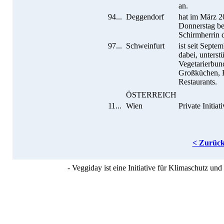
an.
94...
Deggendorf
hat im März 2
Donnerstag be
Schirmherrin
97...
Schweinfurt
ist seit Sept
dabei, unters
Vegetarierbun
Großküchen, K
Restaurants.
ÖSTERREICH
11...
Wien
Private Initia
< Zurüc
- Veggiday ist eine Initiative für Klimaschutz u