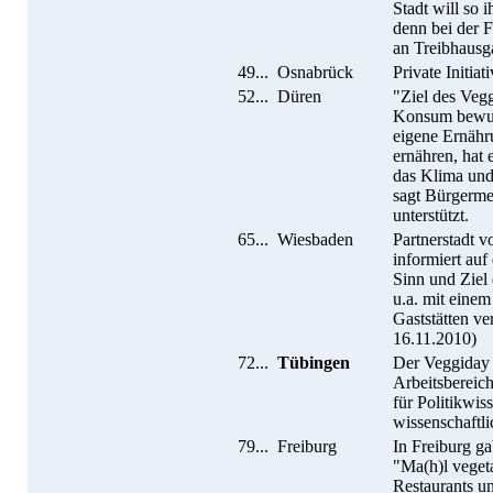
Stadt will so 
denn bei der 
an Treibhausg
49...
Osnabrück
Private Initiat
52...
Düren
"Ziel des Vegg
Konsum bewuss
eigene Ernähr
ernähren, hat 
das Klima und
sagt Bürgermei
unterstützt.
65...
Wiesbaden
Partnerstadt v
informiert auf 
Sinn und Ziel
u.a. mit einem
Gaststätten ve
16.11.2010)
72...
Tübingen
Der Veggiday 
Arbeitsbereich
für Politikwis
wissenschaftli
79...
Freiburg
In Freiburg g
"Ma(h)l veget
Restaurants u