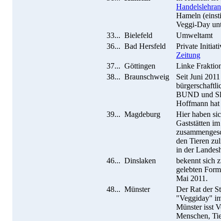
Handelslehrans
Hameln (einst
Veggi-Day unte
33...
Bielefeld
Umweltamt
36...
Bad Hersfeld
Private Initia
Zeitung
37...
Göttingen
Linke Fraktio
38...
Braunschweig
Seit Juni 201
bürgerschaftli
BUND und Slo
Hoffmann hat 
39...
Magdeburg
Hier haben si
Gaststätten im
zusammengesc
den Tieren zu
in der Landesh
46...
Dinslaken
bekennt sich 
gelebten Form 
Mai 2011.
48...
Münster
Der Rat der S
"Veggiday" im 
Münster isst V
Menschen, Tie