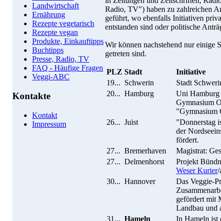
in Zeitungen und Zeitschriften, Rad
Landwirtschaft
Radio, TV") haben zu zahlreichen A
Ernährung
geführt, wo ebenfalls Initiativen pr
Rezepte vegetarisch
entstanden sind oder politische Anträ
Rezepte vegan
Produkte, Einkauftipps
Wir können nachstehend nur einige St
Buchtipps
getreten sind.
Presse, Radio, TV
FAQ - Häufige Fragen
PLZ
Stadt
Initiative
Veggi-ABC
19...
Schwerin
Stadt Schweri
20...
Hamburg
Uni Hamburg
Kontakte
Gymnasium O
"Gymnasium Oh
Kontakt
26...
Juist
"Donnerstag is
Impressum
der Nordseeins
fördert.
27...
Bremerhaven
Magistrat: Ge
27...
Delmenhorst
Projekt Bünd
Weser Kurier
/
30...
Hannover
Das Veggie-P
Zusammenarbei
gefördert mit
Landbau und a
31...
Hameln
In Hameln ist 