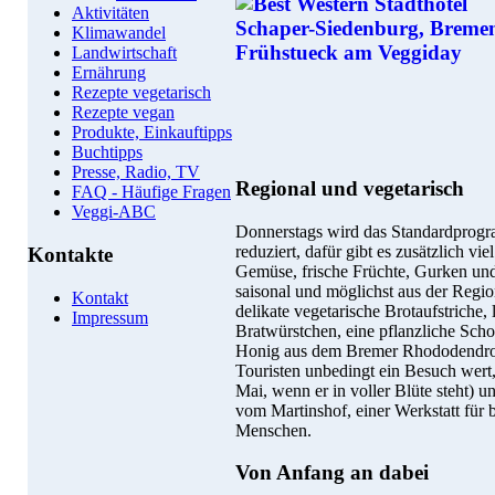
Aktivitäten
Klimawandel
Landwirtschaft
Ernährung
Rezepte vegetarisch
Rezepte vegan
Produkte, Einkauftipps
Buchtipps
Presse, Radio, TV
Regional und vegetarisch
FAQ - Häufige Fragen
Veggi-ABC
Donnerstags wird das Standardprogr
reduziert, dafür gibt es zusätzlich vi
Kontakte
Gemüse, frische Früchte, Gurken un
saisonal und möglichst aus der Regi
Kontakt
delikate vegetarische Brotaufstriche, 
Impressum
Bratwürstchen, eine pflanzliche Sch
Honig aus dem Bremer Rhododendro
Touristen unbedingt ein Besuch wert,
Mai, wenn er in voller Blüte steht) u
vom Martinshof, einer Werkstatt für 
Menschen.
Von Anfang an dabei