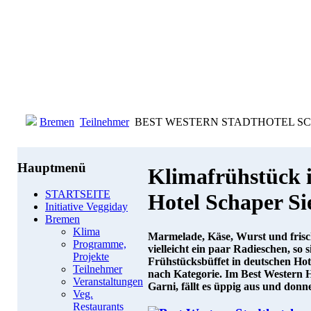
Bremen
Teilnehmer
BEST WESTERN STADTHOTEL SCHA
Hauptmenü
Klimafrühstück 
STARTSEITE
Hotel Schaper S
Initiative Veggiday
Bremen
Klima
Marmelade, Käse, Wurst und fris
Programme,
vielleicht ein paar Radieschen, so 
Projekte
Frühstücksbüffet in deutschen Hote
Teilnehmer
nach Kategorie. Im Best Western 
Veranstaltungen
Garni, fällt es üppig aus und donn
Veg.
Restaurants