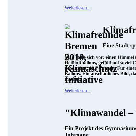
Weiterlesen...
Klimaf
Eine Stadt s
Man stelle sich vor: einen Himmel 
Heißluftballons, gefüllt mit sovie
produziert: 10,7 Tonnen. Für einen
Ballons. Ein anschauliches Bild, d
macht....
Weiterlesen...
"Klimawandel – 
Ein Projekt des Gymnasiums
Jahrgang