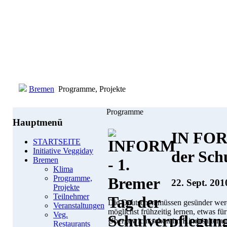
Bremen
Programme, Projekte
Programme
Hauptmenü
IN FORM
STARTSEITE
Initiative Veggiday
der Sch
Bremen
Klima
Programme,
22. Sept. 201
Projekte
Teilnehmer
Die Deutschen müssen gesünder werd
Veranstaltungen
möglichst frühzeitig lernen, etwas f
Veg.
Übergewicht schon im Kindesalter u
Restaurants