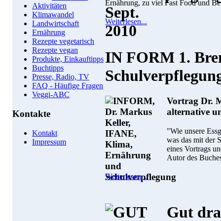
Ernährung, zu viel Fast Food und B
Aktivitäten
Klimawandel
Weiterlesen...
Landwirtschaft
Ernährung
Rezepte vegetarisch
Rezepte vegan
IN FORM 1. Bre
Produkte, Einkauftipps
Buchtipps
Schulverpflegun
Presse, Radio, TV
FAQ - Häufige Fragen
Veggi-ABC
Vortrag Dr. M
alternative u
Kontakte
"Wie unsere Essg
Kontakt
was das mit der 
Impressum
eines Vortrags u
Autor des Buche
Weiterlesen...
Gut dra