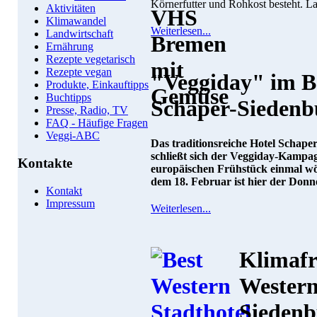
Körnerfutter und Rohkost besteht. La
Aktivitäten
Klimawandel
Weiterlesen...
Landwirtschaft
Ernährung
Rezepte vegetarisch
Rezepte vegan
"Veggiday" im B
Produkte, Einkauftipps
Buchtipps
Schaper-Siedenb
Presse, Radio, TV
FAQ - Häufige Fragen
Veggi-ABC
Das traditionsreiche Hotel Schape
schließt sich der Veggiday-Kampa
Kontakte
europäischen Frühstück einmal wöc
dem 18. Februar ist hier der Donn
Kontakt
Impressum
Weiterlesen...
Klimafr
Western
Siedenb