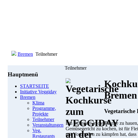
Bremen
Teilnehmer
Teilnehmer
Hauptmenü
Kochku
STARTSEITE
Initiative Veggiday
Bremen
Bremen
Klima
Programme,
Vegetarische
Projekte
Teilnehmer
Ein Schnitzel in die Pfanne zu hauen, 
Veranstaltungen
Gemüsegericht zu kochen, ist für Fle
Veg.
mit Vorurteilen zu kämpfen hat, das
Restaurants