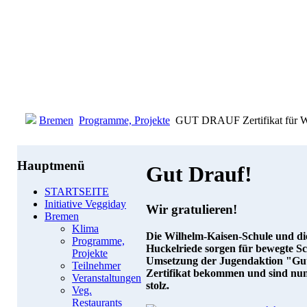
Bremen
Programme, Projekte
GUT DRAUF Zertifikat für W
Hauptmenü
Gut Drauf!
STARTSEITE
Initiative Veggiday
Wir gratulieren!
Bremen
Klima
Die Wilhelm-Kaisen-Schule und di
Programme,
Huckelriede sorgen für bewegte Sc
Projekte
Umsetzung der Jugendaktion "Gut 
Teilnehmer
Zertifikat bekommen und sind nun 
Veranstaltungen
stolz.
Veg.
Restaurants