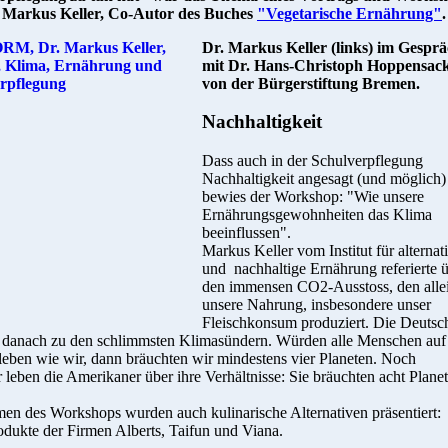
 Markus Keller, Co-Autor des Buches
"Vegetarische Ernährung"
.
Dr. Markus Keller (links) im Gespr
mit Dr. Hans-Christoph Hoppensac
von der Bürgerstiftung Bremen.
Nachhaltigkeit
Dass auch in der Schulverpflegung
Nachhaltigkeit angesagt (und möglich) 
bewies der Workshop: "Wie unsere
Ernährungsgewohnheiten das Klima
beeinflussen".
Markus Keller vom Institut für alternat
und nachhaltige Ernährung referierte 
den immensen CO2-Ausstoss, den alle
unsere Nahrung, insbesondere unser
Fleischkonsum produziert. Die Deutsc
 danach zu den schlimmsten Klimasündern. Würden alle Menschen auf
leben wie wir, dann bräuchten wir mindestens vier Planeten. Noch
 leben die Amerikaner über ihre Verhältnisse: Sie bräuchten acht Planet
en des Workshops wurden auch kulinarische Alternativen präsentiert:
dukte der Firmen Alberts, Taifun und Viana.