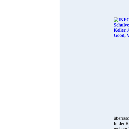
überrasc
In der R
weitere 