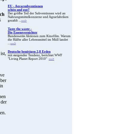
EU - Agrarsubventionen
schön und gut?
äch
Der größte Teil der Subventionen wird an
Nahrungsmittelkonzerne und Agrarfabriken
k
gezahlt ...
--->
Taste the waste -
Die Essensvernichter
Bundesweite Aktionen zum Kinofilm. Warum
die Hälfte aller Lebensmittel im Müll landet
...
--->
Deutsche benötigen 2,8 Erden
ist,
mit steigender Tendenz, berichtet WWF
"Living Planet Report 2010"
--->
ive
über
in
hen
 der
en.