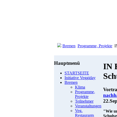
Bremen
Programme, Projekte
I
Hauptmenü
IN 
STARTSEITE
Sch
Initiative Veggiday
Bremen
Klima
Vortr
Programme,
nachha
Projekte
22.Sep
Teilnehmer
Veranstaltungen
Veg.
"Wie un
Restaurants
Schulve