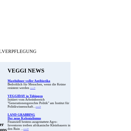
CHULVERPFLEGUNG
VEGGI NEWS
Masthühner voller Antibiotika
Bedrohlich für Menschen, wenn die Keime
resistent werden
--->
VEGGIDAY in Tübingen
Initiiert vom Arbeitsbereich
"Generationengerechte Politik" am Institut für
Politikwissenschaft...
--->
LAND GRABBING
Der neue Kolonialismus
Finanziell bestens ausgestattete Agro-
er
Investoren treiben afrikanische Kleinbauern in
hops
den Ruin ...
--->