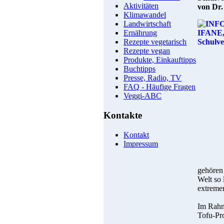
Aktivitäten
von Dr.
Klimawandel
Landwirtschaft
Ernährung
Rezepte vegetarisch
Rezepte vegan
Produkte, Einkauftipps
Buchtipps
Presse, Radio, TV
FAQ - Häufige Fragen
Veggi-ABC
Kontakte
Kontakt
Impressum
gehören
Welt so 
extremer
Im Rahm
Tofu-Pro