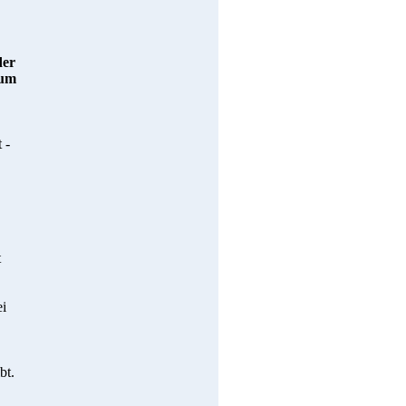
der
zum
 -
t
ei
bt.