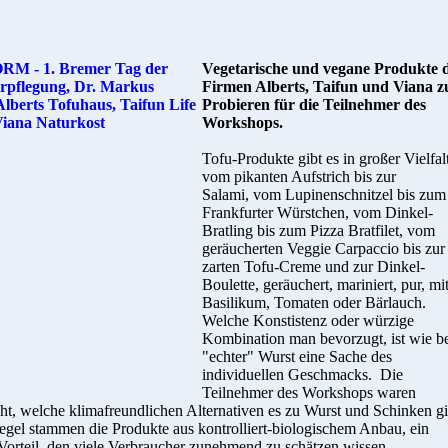
Vegetarische und vegane Produkte 
Firmen Alberts, Taifun und Viana 
Probieren für die Teilnehmer des
Workshops.
Tofu-Produkte gibt es in großer Vielfalt
vom pikanten Aufstrich bis zur
Salami, vom Lupinenschnitzel bis zum
Frankfurter Würstchen, vom Dinkel-
Bratling bis zum Pizza Bratfilet, vom
geräucherten Veggie Carpaccio bis zur
zarten Tofu-Creme und zur Dinkel-
Boulette, geräuchert, mariniert, pur, mi
Basilikum, Tomaten oder Bärlauch.
Welche Konstistenz oder würzige
Kombination man bevorzugt, ist wie b
"echter" Wurst eine Sache des
individuellen Geschmacks. Die
Teilnehmer des Workshops waren
ht, welche klimafreundlichen Alternativen es zu Wurst und Schinken gi
egel stammen die Produkte aus kontrolliert-biologischem Anbau, ein
Vorteil, den viele Verbraucher zunehmend zu schätzen wissen.