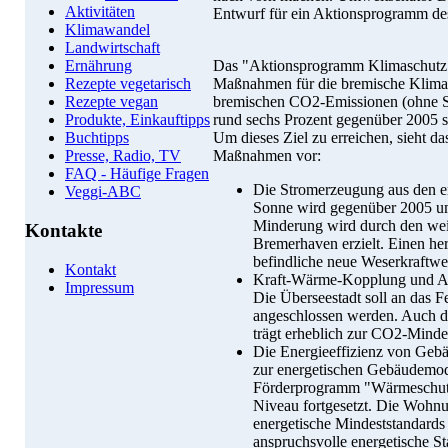
Aktivitäten
Entwurf für ein Aktionsprogramm des 
Klimawandel
Landwirtschaft
Das "Aktionsprogramm Klimaschutz 2
Ernährung
Maßnahmen für die bremische Klimasc
Rezepte vegetarisch
bremischen CO2-Emissionen (ohne St
Rezepte vegan
rund sechs Prozent gegenüber 2005 s
Produkte, Einkauftipps
Um dieses Ziel zu erreichen, sieht 
Buchtipps
Maßnahmen vor:
Presse, Radio, TV
FAQ - Häufige Fragen
Die Stromerzeugung aus den e
Veggi-ABC
Sonne wird gegenüber 2005 um
Minderung wird durch den wei
Kontakte
Bremerhaven erzielt. Einen her
befindliche neue Weserkraftwe
Kontakt
Kraft-Wärme-Kopplung und Ab
Impressum
Die Überseestadt soll an das
angeschlossen werden. Auch d
trägt erheblich zur CO2-Minde
Die Energieeffizienz von Geb
zur energetischen Gebäudemode
Förderprogramm "Wärmeschut
Niveau fortgesetzt. Die Wohn
energetische Mindeststandards
anspruchsvolle energetische St