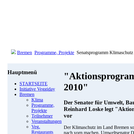
Bremen
Programme, Projekte
Senatsprogramm Klimaschutz
Hauptmenü
"Aktionsprogra
STARTSEITE
2010"
Initiative Veggiday
Bremen
Klima
Der Senator für Umwelt, Ba
Programme,
Reinhard Loske legt "Akti
Projekte
vor
Teilnehmer
Veranstaltungen
Veg.
Der Klimaschutz im Land Bremen soll
Restaurants
nach vorn machen. Umweltsenator Dr.