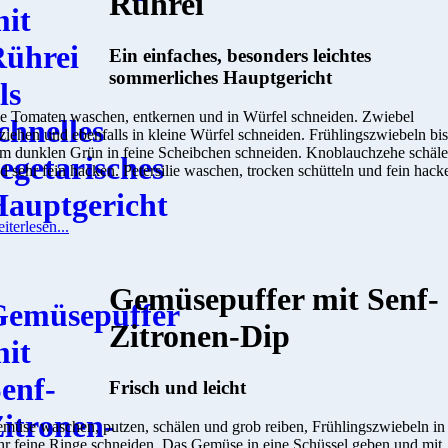
Rührei
Ein einfaches, besonders leichtes
sommerliches Hauptgericht
e Tomaten waschen, entkernen und in Würfel schneiden. Zwiebel
ziehen und ebenfalls in kleine Würfel schneiden. Frühlingszwiebeln bis
m dunklen Grün in feine Scheibchen schneiden. Knoblauchzehe schäl
d sehr fein hacken. Petersilie waschen, trocken schütteln und fein hack
iterlesen...
Gemüsepuffer mit Senf-
Zitronen-Dip
Frisch und leicht
müse waschen, putzen, schälen und grob reiben, Frühlingszwiebeln in
hr feine Ringe schneiden. Das Gemüse in eine Schüssel geben und mit