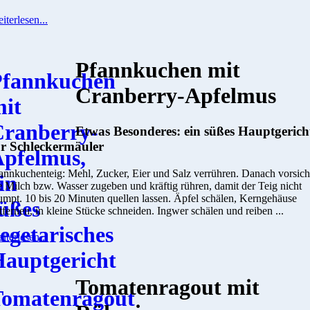
iterlesen...
Pfannkuchen mit
Cranberry-Apfelmus
Etwas Besonderes: ein süßes Hauptgerich
ür Schleckermäuler
annkuchenteig: Mehl, Zucker, Eier und Salz verrühren. Danach vorsich
e Milch bzw. Wasser zugeben und kräftig rühren, damit der Teig nicht
umpt. 10 bis 20 Minuten quellen lassen. Äpfel schälen, Kerngehäuse
tfernen, in kleine Stücke schneiden. Ingwer schälen und reiben ...
iterlesen...
Tomatenragout mit