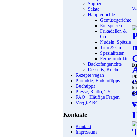
Suppen
We
Salate
Hauptgerichte
Gemüsegerichte
Eierspeisen
Frikadellen &
Co.
Nudeln, Spätzle
Tofu & Co.
Spezialitäten
Fertigprodukte
f
Backofengerichte
Desserts, Kuchen
Rezepte vegan
Pf
Produkte, Einkauftipps
di
Buchtipps
kl
Presse, Radio, TV
en
FAQ - Häufige Fragen
Veggi-ABC
We
Kontakte
Kontakt
Impressum