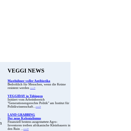
VEGGI NEWS
Masthühner voller Antibiotika
Bedrohlich für Menschen, wenn die Keime
resistent werden
--->
VEGGIDAY in Tübingen
Initiiert vom Arbeitsbereich
"Generationengerechte Politik" am Institut für
Politikwissenschaft...
--->
LAND GRABBING
.
Der neue Kolonialismus
Finanziell bestens ausgestattete Agro-
n
Investoren treiben afrikanische Kleinbauern in
den Ruin ...
--->