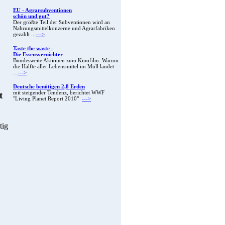
EU - Agrarsubventionen
schön und gut?
Der größte Teil der Subventionen wird an
Nahrungsmittelkonzerne und Agrarfabriken
gezahlt ...
--->
Taste the waste -
Die Essensvernichter
Bundesweite Aktionen zum Kinofilm. Warum
die Hälfte aller Lebensmittel im Müll landet
...
--->
Deutsche benötigen 2,8 Erden
t
mit steigender Tendenz, berichtet WWF
"Living Planet Report 2010"
--->
tig