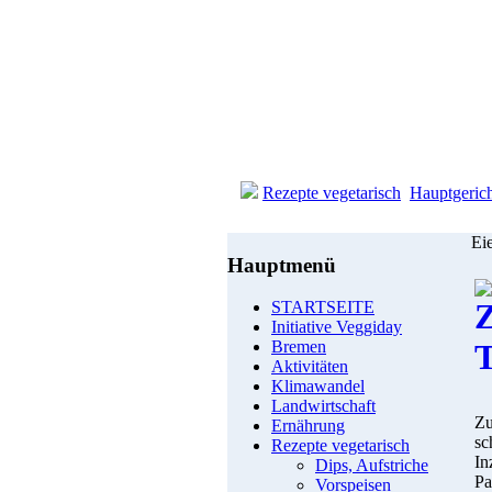
Rezepte vegetarisch
Hauptgeric
Ei
Hauptmenü
STARTSEITE
Initiative Veggiday
Bremen
Aktivitäten
Klimawandel
Landwirtschaft
Zu
Ernährung
sc
Rezepte vegetarisch
In
Dips, Aufstriche
Pa
Vorspeisen