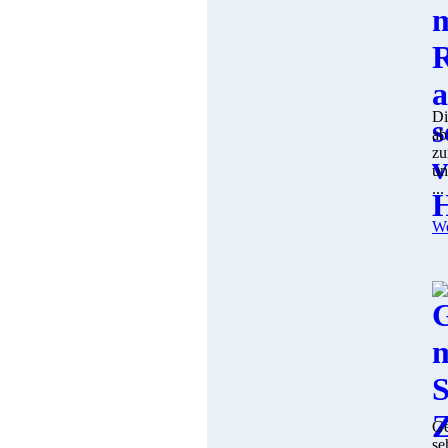
Di
ab
zu
un
...
We
Ge
se