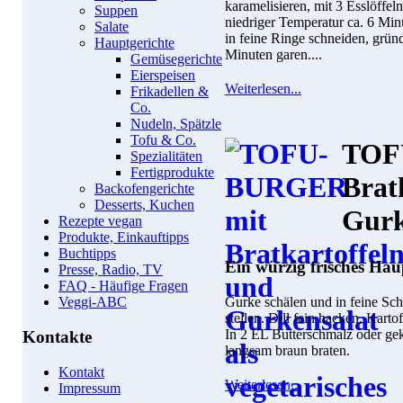
karamelisieren, mit 3 Esslöffel
Suppen
niedriger Temperatur ca. 6 Min
Salate
in feine Ringe schneiden, grü
Hauptgerichte
Minuten garen....
Gemüsegerichte
Eierspeisen
Weiterlesen...
Frikadellen &
Co.
Nudeln, Spätzle
Tofu & Co.
TOF
Spezialitäten
Fertigprodukte
Brat
Backofengerichte
Desserts, Kuchen
Gurk
Rezepte vegan
Produkte, Einkauftipps
Buchtipps
Ein würzig frisches Hau
Presse, Radio, TV
FAQ - Häufige Fragen
Gurke schälen und in feine Sch
Veggi-ABC
stellen. Dill fein hacken. Kart
In 2 EL Butterschmalz oder ge
Kontakte
langsam braun braten.
Kontakt
Weiterlesen...
Impressum