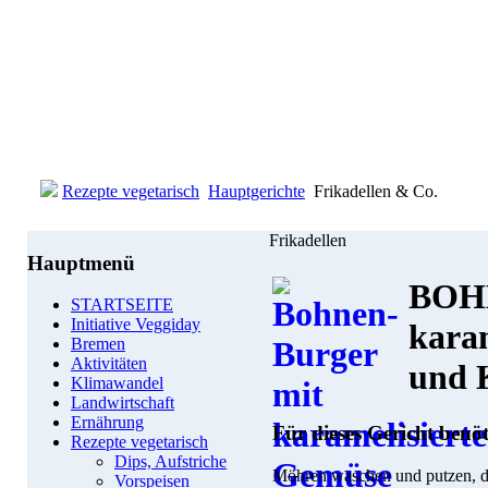
Rezepte vegetarisch
Hauptgerichte
Frikadellen & Co.
Frikadellen
Hauptmenü
BOH
STARTSEITE
Initiative Veggiday
kara
Bremen
Aktivitäten
und 
Klimawandel
Landwirtschaft
Ernährung
Für dieses Gericht benö
Rezepte vegetarisch
Dips, Aufstriche
Möhren waschen und putzen, de
Vorspeisen