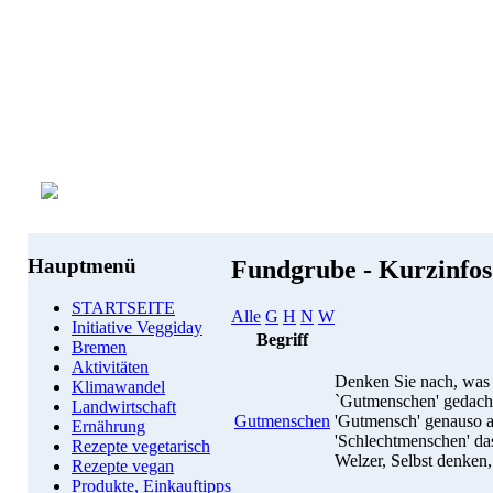
Hauptmenü
Fundgrube - Kurzinfo
STARTSEITE
Alle
G
H
N
W
Initiative Veggiday
Begriff
Bremen
Aktivitäten
Denken Sie nach, was 
Klimawandel
`Gutmenschen' gedacht 
Landwirtschaft
Gutmenschen
'Gutmensch' genauso al
Ernährung
'Schlechtmenschen' das
Rezepte vegetarisch
Welzer, Selbst denken,
Rezepte vegan
Produkte, Einkauftipps