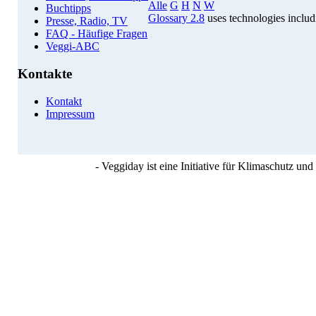
Alle
G
H
N
W
Buchtipps
Glossary 2.8
uses technologies inclu
Presse, Radio, TV
FAQ - Häufige Fragen
Veggi-ABC
Kontakte
Kontakt
Impressum
- Veggiday ist eine Initiative für Klimaschutz u